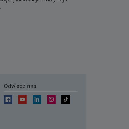
.
Odwiedź nas
j