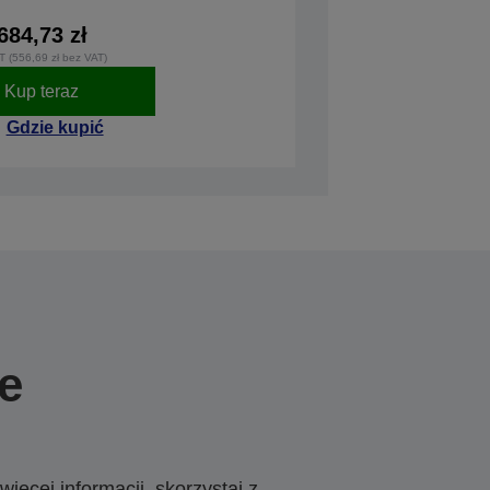
684,73 zł
T (556,69 zł bez VAT)
Kup teraz
Gdzie kupić
e
ięcej informacji, skorzystaj z