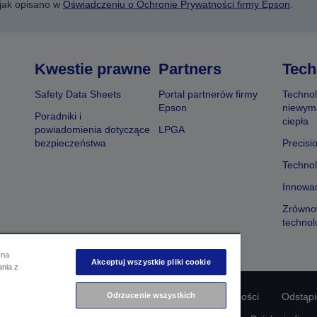
 jak opisano w
Oświadczeniu o Ochronie Prywatności firmy Epson
.
Kwestie prawne
Partners
Tech
Safety Data Sheets
Portal partnerów firmy
Technol
Epson
niewym
Poradniki i
ciepła
powiadomienia dotyczące
LPGA
bezpieczeństwa
Precisi
Technol
Innowac
Zrówno
technol
 na
Akceptuj wszystkie pliki cookie
ania z
odności produktu
Oświadczenie dotyczące prywatności
Odrzucenie wszystkich
Odstąp