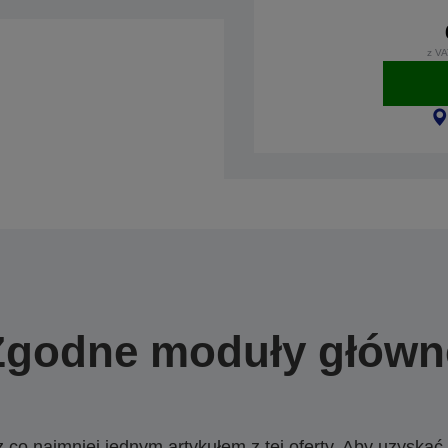
z VA
Zgodne moduły główn
o najmniej jednym artykułem z tej oferty. Aby uzyskać w