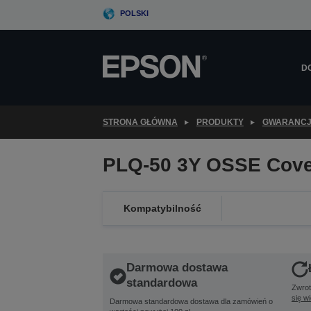
Skip
POLSKI
to
main
content
D
STRONA GŁÓWNA
PRODUKTY
GWARANC
PLQ-50 3Y OSSE Cove
Kompatybilność
Darmowa dostawa
standardowa
Zwrot
się w
Darmowa standardowa dostawa dla zamówień o