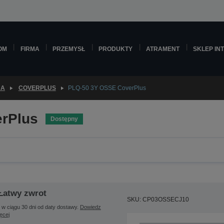
OM
FIRMA
PRZEMYSŁ
PRODUKTY
ATRAMENT
SKLEP IN
JA
COVERPLUS
PLQ-50 3Y OSSE CoverPlus
rPlus
Dostępny
Łatwy zwrot
SKU: CP03OSSECJ10
 w ciągu 30 dni od daty dostawy.
Dowiedz
ięcej