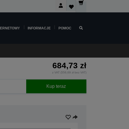
TERNETOWY
INFORMACJE
POMOC
684,73 zł
z VAT (556,69 zł bez VAT)
Kup teraz