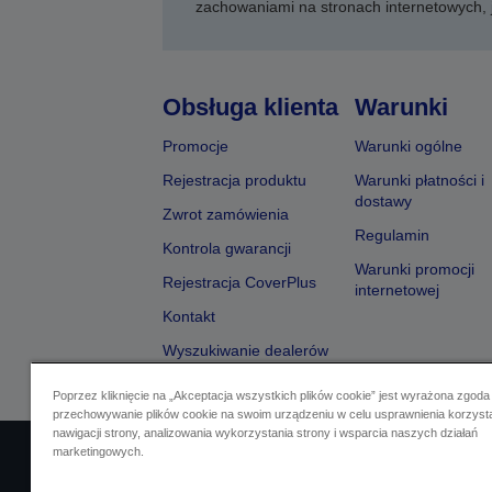
zachowaniami na stronach internetowych,
Obsługa klienta
Warunki
Promocje
Warunki ogólne
Rejestracja produktu
Warunki płatności i
dostawy
Zwrot zamówienia
Regulamin
Kontrola gwarancji
Warunki promocji
Rejestracja CoverPlus
internetowej
Kontakt
Wyszukiwanie dealerów
Poprzez kliknięcie na „Akceptacja wszystkich plików cookie” jest wyrażona zgoda
przechowywanie plików cookie na swoim urządzeniu w celu usprawnienia korzyst
nawigacji strony, analizowania wykorzystania strony i wsparcia naszych działań
marketingowych.
Identyfikacja sprzedawcy
Identyfikacja zg