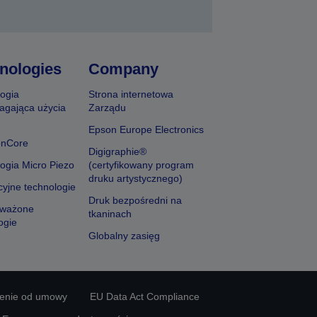
nologies
Company
ogia
Strona internetowa
agająca użycia
Zarządu
Epson Europe Electronics
onCore
Digigraphie®
ogia Micro Piezo
(certyfikowany program
druku artystycznego)
yjne technologie
Druk bezpośredni na
ważone
tkaninach
ogie
Globalny zasięg
ienie od umowy
EU Data Act Compliance