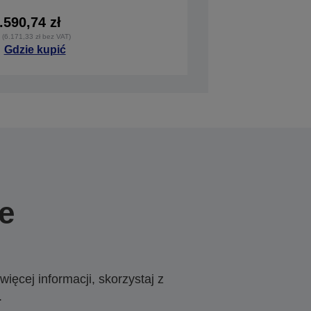
.590,74 zł
 (6.171,33 zł bez VAT)
Gdzie kupić
e
ięcej informacji, skorzystaj z
.