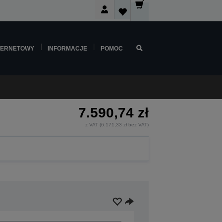
TERNETOWY
INFORMACJE
POMOC
7.590,74 zł
z VAT (6.171,33 zł bez VAT)