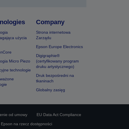
nologies
Company
ogia
Strona internetowa
agająca użycia
Zarządu
Epson Europe Electronics
onCore
Digigraphie®
ogia Micro Piezo
(certyfikowany program
druku artystycznego)
yjne technologie
Druk bezpośredni na
ważone
tkaninach
ogie
Globalny zasięg
ienie od umowy
EU Data Act Compliance
y Epson na rzecz dostępności