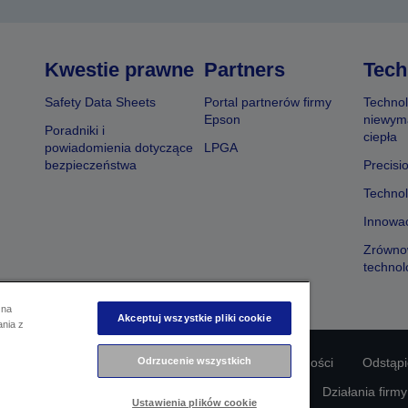
Kwestie prawne
Partners
Tech
Safety Data Sheets
Portal partnerów firmy
Technol
Epson
niewym
Poradniki i
ciepła
powiadomienia dotyczące
LPGA
bezpieczeństwa
Precisi
Technol
Innowac
Zrówno
technol
 na
Akceptuj wszystkie pliki cookie
ania z
odności produktu
Oświadczenie dotyczące prywatności
Odrzucenie wszystkich
Odstąp
awie swoich danych
Informacje o plikach cookie
Działania firm
Ustawienia plików cookie