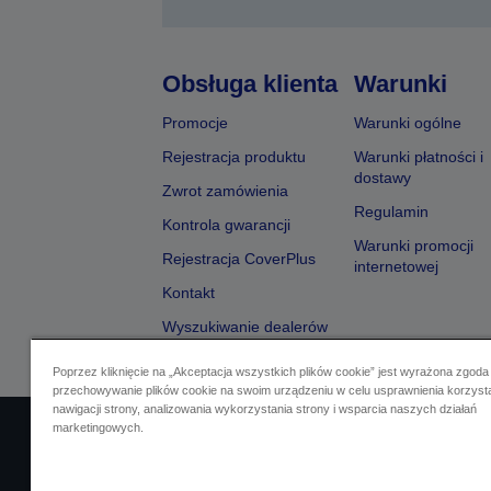
Obsługa klienta
Warunki
Promocje
Warunki ogólne
Rejestracja produktu
Warunki płatności i
dostawy
Zwrot zamówienia
Regulamin
Kontrola gwarancji
Warunki promocji
Rejestracja CoverPlus
internetowej
Kontakt
Wyszukiwanie dealerów
Poprzez kliknięcie na „Akceptacja wszystkich plików cookie” jest wyrażona zgoda
przechowywanie plików cookie na swoim urządzeniu w celu usprawnienia korzyst
nawigacji strony, analizowania wykorzystania strony i wsparcia naszych działań
marketingowych.
Identyfikacja sprzedawcy
Identyfikacja zg
Skontaktuj się z nami w spr