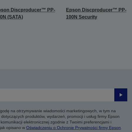
pson Discproducer™ PP-
Epson Discproducer™ PP-
0N (SATA)
100N Security
Prześli
 zgodę na otrzymywanie wiadomości marketingowych, w tym na
 dotyczących produktów, wydarzeń, promocji i usług firmy Epson
komunikacji elektronicznej zgodnie z Twoimi preferencjami i
 jak opisano w
Oświadczeniu o Ochronie Prywatności firmy Epson
.