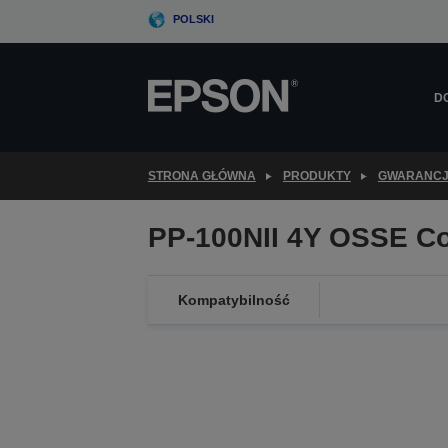
Skip
POLSKI
to
main
content
D
STRONA GŁÓWNA
PRODUKTY
GWARANC
PP-100NII 4Y OSSE C
Kompatybilność