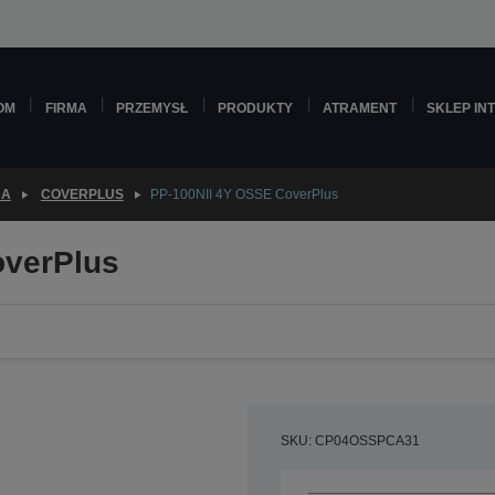
OM
FIRMA
PRZEMYSŁ
PRODUKTY
ATRAMENT
SKLEP IN
JA
COVERPLUS
PP-100NII 4Y OSSE CoverPlus
overPlus
SKU: CP04OSSPCA31