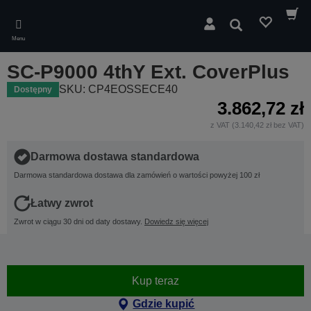
Skip
to
Wyszukaj
main
Menu
content
SC-P9000 4thY Ext. CoverPlus
SKU: CP4EOSSECE40
Dostępny
3.862,72 zł
z VAT (3.140,42 zł bez VAT)
Darmowa dostawa standardowa
Darmowa standardowa dostawa dla zamówień o wartości powyżej 100 zł
Łatwy zwrot
Zwrot w ciągu 30 dni od daty dostawy.
Dowiedz się więcej
Kup teraz
Gdzie kupić