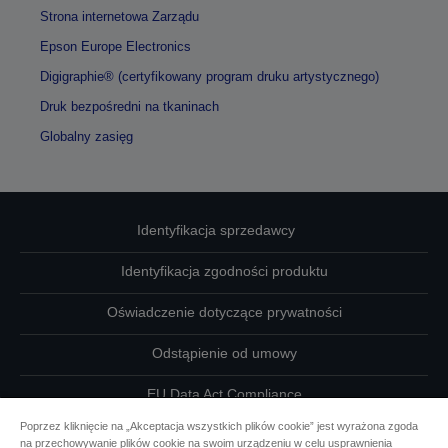
Strona internetowa Zarządu
Epson Europe Electronics
Digigraphie® (certyfikowany program druku artystycznego)
Druk bezpośredni na tkaninach
Globalny zasięg
Identyfikacja sprzedawcy
Identyfikacja zgodności produktu
Oświadczenie dotyczące prywatności
Odstąpienie od umowy
EU Data Act Compliance
Poprzez kliknięcie na „Akceptacja wszystkich plików cookie” jest wyrażona zgoda
Skontaktuj się z nami w sprawie swoich danych
na przechowywanie plików cookie na swoim urządzeniu w celu usprawnienia