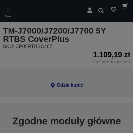
Skip
to
Wyszukaj
main
Menu
content
TM-J7000/J7200/J7700 5Y
RTBS CoverPlus
SKU: CP05RTBSC487
1.109,19 zł
z VAT (901,78 zł bez VAT)
Gdzie kupić
Zgodne moduły główne