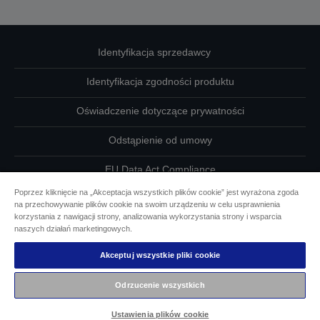
Identyfikacja sprzedawcy
Identyfikacja zgodności produktu
Oświadczenie dotyczące prywatności
Odstąpienie od umowy
EU Data Act Compliance
Poprzez kliknięcie na „Akceptacja wszystkich plików cookie” jest wyrażona zgoda
Skontaktuj się z nami w sprawie swoich danych
na przechowywanie plików cookie na swoim urządzeniu w celu usprawnienia
korzystania z nawigacji strony, analizowania wykorzystania strony i wsparcia
Informacje o plikach cookie
naszych działań marketingowych.
Akceptuj wszystkie pliki cookie
Działania firmy Epson na rzecz dostępności
Odrzucenie wszystkich
Copyright © 2026 Seiko Epson
Ustawienia plików cookie