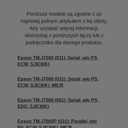
Poniższe modele są zgodne z co
najmniej jednym artykułem z tej oferty.
Aby uzyskać więcej informacji,
skorzystaj z poniższych łączy lub z
podręcznika dla danego produktu.
Epson TM-J7000 (011): Serial, w/o PS,
ECW, SJIC8(K)
Epson TM-J7000 (031): Serial, w/o PS,
ECW, SJIC8(K), MICR
Epson TM-J7000 (061): Serial, w/o PS,
EDG, SJIC8(K)
Epson TM-J7000P (031): Parallel, w/o
PS, ECW, SJIC8(K), MICR