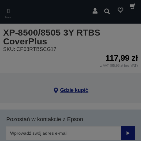
Skip
to
Wyszukaj
main
Menu
content
XP-8500/8505 3Y RTBS
CoverPlus
SKU: CP03RTBSCG17
117,99 zł
z VAT (95,93 zł bez VAT)
Gdzie kupić
Pozostań w kontakcie z Epson
Prześli