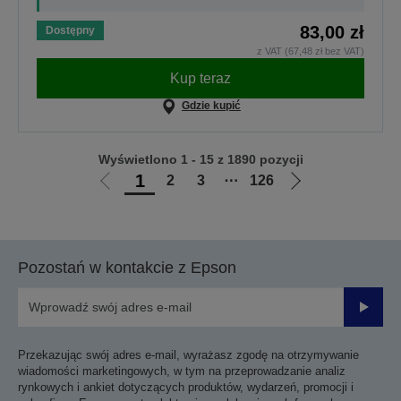
83,00 zł
Dostępny
z VAT (67,48 zł bez VAT)
Kup teraz
Gdzie kupić
Wyświetlono 1 - 15 z 1890 pozycji
1
2
3
⋯
126
Przejdź
Przejdź
do
do
poprzedniej
następnej
strony
strony
Pozostań w kontakcie z Epson
Prześli
Przekazując swój adres e-mail, wyrażasz zgodę na otrzymywanie
wiadomości marketingowych, w tym na przeprowadzanie analiz
rynkowych i ankiet dotyczących produktów, wydarzeń, promocji i