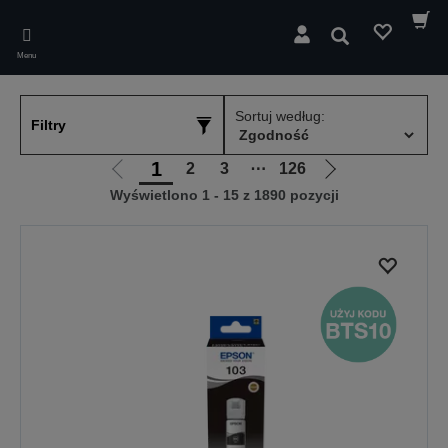
Skip
to
Wyszukaj
main
Menu
content
Sortuj według:
Filtry
1
2
3
⋯
126
Przejdź
Przejdź
Wyświetlono 1 - 15 z 1890 pozycji
do
do
poprzedniej
następnej
strony
strony