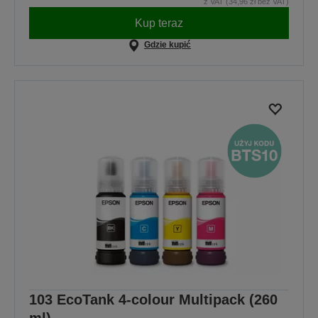
z VAT (34,96 zł bez VAT)
Kup teraz
Gdzie kupić
103 EcoTank 4-colour Multipack (260
ml)