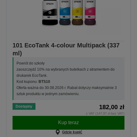
101 EcoTank 4-colour Multipack (337
ml)
Powrót do szkoły
zaoszczędź 10% na wybranych butelkach z atramentem do
drukarek EcoTank.
Kod kuponu:
BTS10
Oferta ważna do 30.08.2026 r. Rabat dotyczy maksymalnie 3
sztuk produktu w jednym zamówieniu.
182,00 zł
Dostępny
z VAT (147,97 zł bez VAT)
Kup teraz
Gdzie kupić