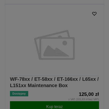
WF-78xx / ET-58xx / ET-166xx / L65xx /
L151xx Maintenance Box
125,00 zł
Dostępny
z VAT (101,63 zł bez VAT)
Kup teraz