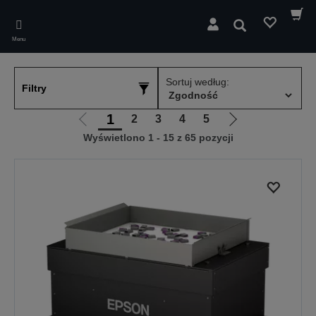
Skip
to
Wyszukaj
main
Menu
content
Sortuj według:
Filtry
1
2
3
4
5
Przejdź
Przejdź
Wyświetlono 1 - 15 z 65 pozycji
do
do
poprzedniej
następnej
strony
strony