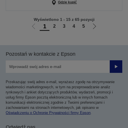
Gdzie kupić
Wyświetlono 1 - 15 z 65 pozycji
1
2
3
4
5
Przejdź
Przejdź
do
do
poprzedniej
następnej
strony
strony
Pozostań w kontakcie z Epson
Prześli
Przekazując swój adres e-mail, wyrażasz zgodę na otrzymywanie
wiadomości marketingowych, w tym na przeprowadzanie analiz
rynkowych i ankiet dotyczących produktów, wydarzeń, promocji i
usług firmy Epson pocztą elektroniczną lub w innych formach
komunikacji elektronicznej zgodnie z Twoimi preferencjami i
zachowaniami na stronach internetowych, jak opisano w
Oświadczeniu o Ochronie Prywatności firmy Epson
.
Odwiedź nas