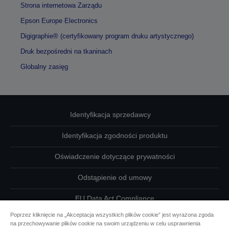
Strona internetowa Zarządu
Epson Europe Electronics
Digigraphie® (certyfikowany program druku artystycznego)
Druk bezpośredni na tkaninach
Globalny zasięg
Identyfikacja sprzedawcy
Identyfikacja zgodności produktu
Oświadczenie dotyczące prywatności
Odstąpienie od umowy
EU Data Act Compliance
Poprzez kliknięcie na „Akceptacja wszystkich plików cookie” jest wyrażona zgoda
Skontaktuj się z nami w sprawie swoich danych
na przechowywanie plików cookie na swoim urządzeniu w celu usprawnienia