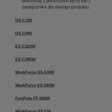
skorzystaj z poniższych łączy lub z
podręcznika dla danego produktu.
DS-C330
DS-C490
ES-C320W
ES-C380W
WorkForce DS-530III
WorkForce ES-580W
FastFoto FF-680W
WorkForce DS-530