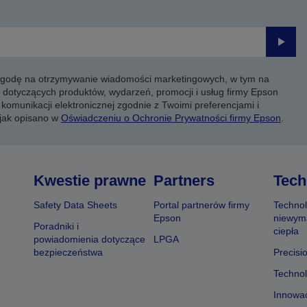
Prześli
 zgodę na otrzymywanie wiadomości marketingowych, w tym na
 dotyczących produktów, wydarzeń, promocji i usług firmy Epson
komunikacji elektronicznej zgodnie z Twoimi preferencjami i
 jak opisano w
Oświadczeniu o Ochronie Prywatności firmy Epson
.
Kwestie prawne
Partners
Tech
Safety Data Sheets
Portal partnerów firmy
Technol
Epson
niewym
Poradniki i
ciepła
powiadomienia dotyczące
LPGA
bezpieczeństwa
Precisi
Technol
Innowac