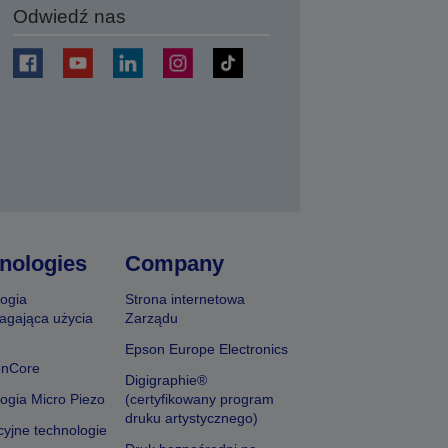
Odwiedź nas
j
nologies
Company
ogia
Strona internetowa
agająca użycia
Zarządu
Epson Europe Electronics
onCore
Digigraphie®
ogia Micro Piezo
(certyfikowany program
druku artystycznego)
yjne technologie