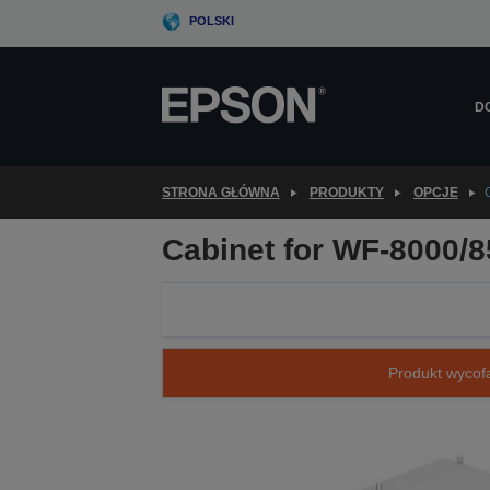
Skip
POLSKI
to
main
content
D
STRONA GŁÓWNA
PRODUKTY
OPCJE
Cabinet for WF-8000/8
Produkt wycofa