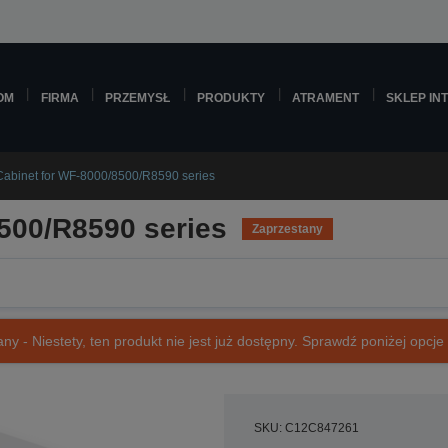
OM
FIRMA
PRZEMYSŁ
PRODUKTY
ATRAMENT
SKLEP IN
Cabinet for WF-8000/8500/R8590 series
500/R8590 series
Zaprzestany
ny - Niestety, ten produkt nie jest już dostępny. Sprawdź poniżej opcje o
SKU: C12C847261