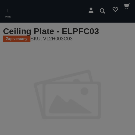
Skip
to
Wyszukaj
main
Menu
content
Ceiling Plate - ELPFC03
SKU: V12H003C03
Zaprzestany