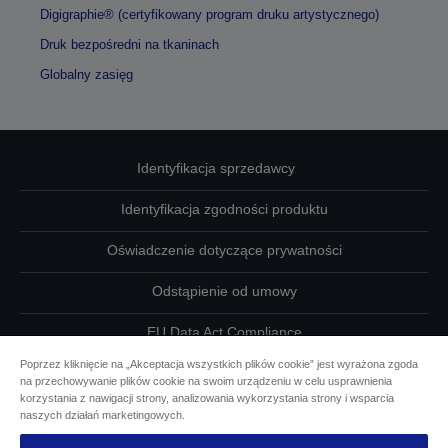
Digigraphie® (certyfikowany program druku artystycznego)
Druk bezpośredni na tkaninach
Globalny zasięg
Identyfikacja sprzedawcy
Identyfikacja zgodności produktu
Oświadczenie dotyczące prywatności
Odstąpienie od umowy
EU Data Act Compliance
Poprzez kliknięcie na „Akceptacja wszystkich plików cookie” jest wyrażona zgoda
Skontaktuj się z nami w sprawie swoich danych
na przechowywanie plików cookie na swoim urządzeniu w celu usprawnienia
korzystania z nawigacji strony, analizowania wykorzystania strony i wsparcia
Informacje o plikach cookie
naszych działań marketingowych.