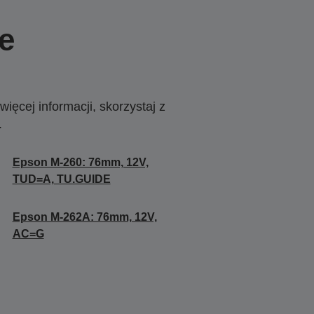
e
ięcej informacji, skorzystaj z
.
Epson M-260: 76mm, 12V,
TUD=A, TU.GUIDE
Epson M-262A: 76mm, 12V,
AC=G