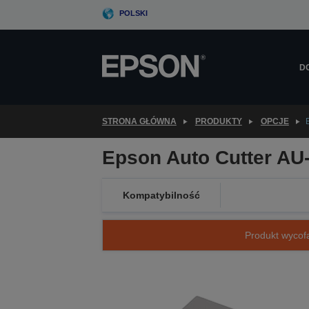
Skip
POLSKI
to
main
content
D
STRONA GŁÓWNA
PRODUKTY
OPCJE
Epson Auto Cutter AU-
Kompatybilność
Produkt wycofa