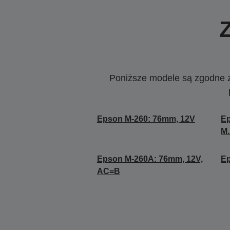
Poniższe modele są zgodne z c
Epson M-260: 76mm, 12V
Ep
M
Epson M-260A: 76mm, 12V,
Ep
AC=B