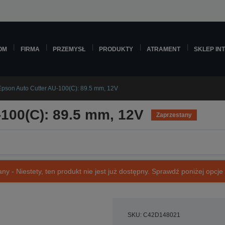
OM
FIRMA
PRZEMYSŁ
PRODUKTY
ATRAMENT
SKLEP IN
Epson Auto Cutter AU-100(C): 89.5 mm, 12V
100(C): 89.5 mm, 12V
Zaprzestany
ny - Niestety, ten produkt nie jest już dostępny. Sprawdź poniżej opcje o
SKU: C42D148021