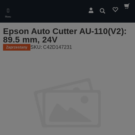
Skip
to
Wyszukaj
main
Menu
content
Epson Auto Cutter AU-110(V2):
89.5 mm, 24V
SKU: C42D147231
Zaprzestany