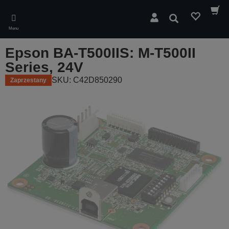
Skip
to
Wyszukaj
main
Menu
content
Epson BA-T500IIS: M-T500II
Series, 24V
SKU: C42D850290
Zaprzestany