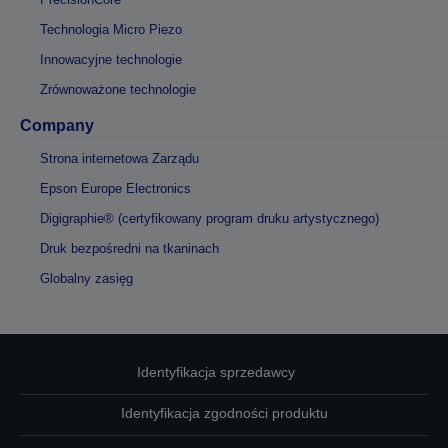
Technologia Micro Piezo
Innowacyjne technologie
Zrównoważone technologie
Company
Strona internetowa Zarządu
Epson Europe Electronics
Digigraphie® (certyfikowany program druku artystycznego)
Druk bezpośredni na tkaninach
Globalny zasięg
Identyfikacja sprzedawcy
Identyfikacja zgodności produktu