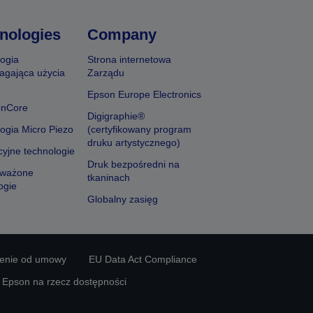
nologies
Company
ogia
Strona internetowa
agająca użycia
Zarządu
Epson Europe Electronics
onCore
Digigraphie®
ogia Micro Piezo
(certyfikowany program
druku artystycznego)
yjne technologie
Druk bezpośredni na
ważone
tkaninach
ogie
Globalny zasięg
ienie od umowy
EU Data Act Compliance
y Epson na rzecz dostępności