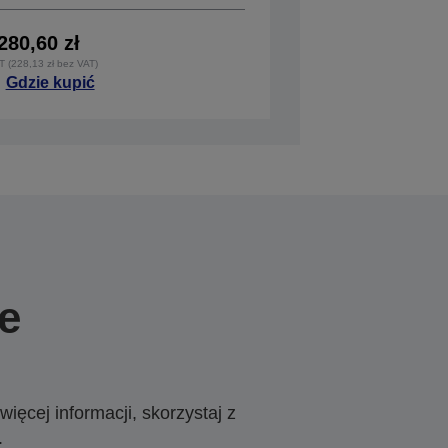
280,60 zł
T (228,13 zł bez VAT)
Gdzie kupić
e
ięcej informacji, skorzystaj z
.