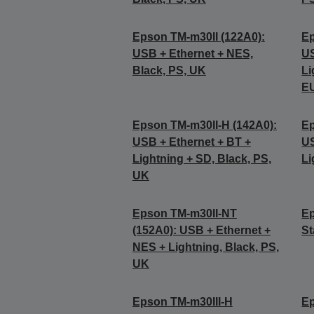
Epson TM-m30II (122A0):
Ep
USB + Ethernet + NES,
US
Black, PS, UK
Li
E
Epson TM-m30II-H (142A0):
Ep
USB + Ethernet + BT +
US
Lightning + SD, Black, PS,
Li
UK
Epson TM-m30II-NT
Ep
(152A0): USB + Ethernet +
St
NES + Lightning, Black, PS,
UK
Epson TM-m30III-H
Ep