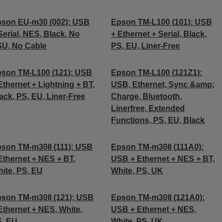
son EU-m30 (002): USB
Epson TM-L100 (101): USB
Serial, NES, Black, No
+ Ethernet + Serial, Black,
U, No Cable
PS, EU, Liner-Free
son TM-L100 (121): USB
Epson TM-L100 (121Z1):
Ethernet + Lightning + BT,
USB, Ethernet, Sync &amp;
ack, PS, EU, Liner-Free
Charge, Bluetooth,
Linerfree, Extended
Functions, PS, EU, Black
son TM-m30II (111): USB
Epson TM-m30II (111A0):
Ethernet + NES + BT,
USB + Ethernet + NES + BT,
ite, PS, EU
White, PS, UK
son TM-m30II (121): USB
Epson TM-m30II (121A0):
Ethernet + NES, White,
USB + Ethernet + NES,
S, EU
White, PS, UK