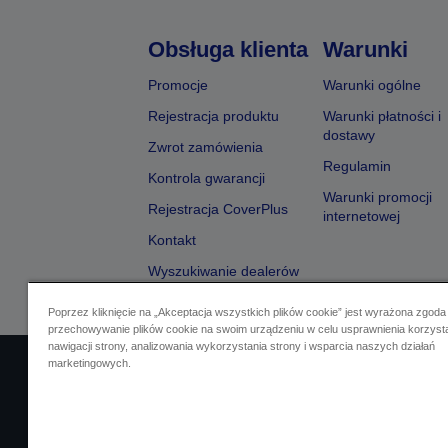
Obsługa klienta
Warunki
Promocje
Warunki ogólne
Rejestracja produktu
Warunki płatności i
dostawy
Zwrot zamówienia
Regulamin
Kontrola gwarancji
Warunki promocji
Rejestracja CoverPlus
internetowej
Kontakt
Wyszukiwanie dealerów
Poprzez kliknięcie na „Akceptacja wszystkich plików cookie” jest wyrażona zgoda
przechowywanie plików cookie na swoim urządzeniu w celu usprawnienia korzyst
nawigacji strony, analizowania wykorzystania strony i wsparcia naszych działań
marketingowych.
Identyfikacja sprzedawcy
Identyfikacja zg
Skontaktuj się z nami w spr