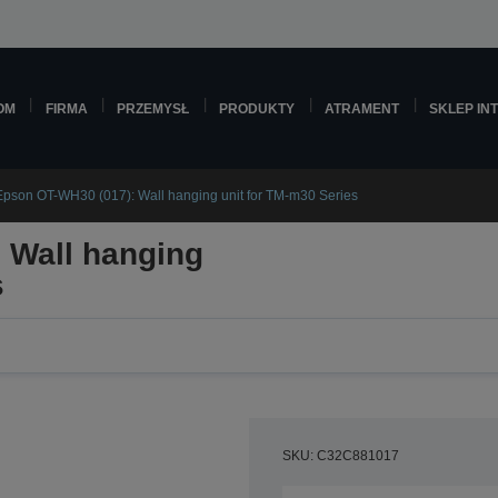
OM
FIRMA
PRZEMYSŁ
PRODUKTY
ATRAMENT
SKLEP IN
Epson OT-WH30 (017): Wall hanging unit for TM-m30 Series
 Wall hanging
s
SKU: C32C881017