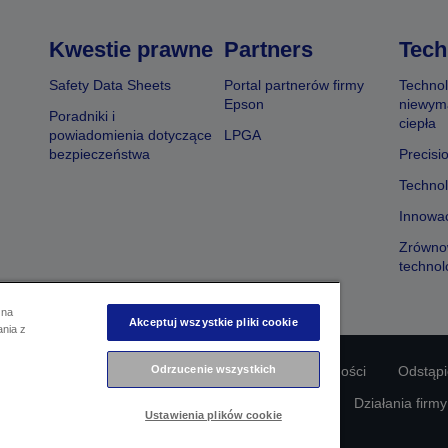
Kwestie prawne
Partners
Tech
Safety Data Sheets
Portal partnerów firmy
Technol
Epson
niewym
Poradniki i
ciepła
powiadomienia dotyczące
LPGA
bezpieczeństwa
Precisi
Technol
Innowac
Zrówno
technol
 na
Akceptuj wszystkie pliki cookie
ania z
odności produktu
Oświadczenie dotyczące prywatności
Odrzucenie wszystkich
Odstąp
awie swoich danych
Informacje o plikach cookie
Działania firm
Ustawienia plików cookie
Copyright © 2026 Seiko Epson