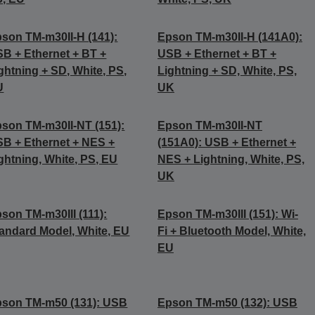
son TM-m30II-H (141):
Epson TM-m30II-H (141A0):
B + Ethernet + BT +
USB + Ethernet + BT +
ghtning + SD, White, PS,
Lightning + SD, White, PS,
U
UK
son TM-m30II-NT (151):
Epson TM-m30II-NT
B + Ethernet + NES +
(151A0): USB + Ethernet +
ghtning, White, PS, EU
NES + Lightning, White, PS,
UK
son TM-m30III (111):
Epson TM-m30III (151): Wi-
andard Model, White, EU
Fi + Bluetooth Model, White,
EU
son TM-m50 (131): USB
Epson TM-m50 (132): USB