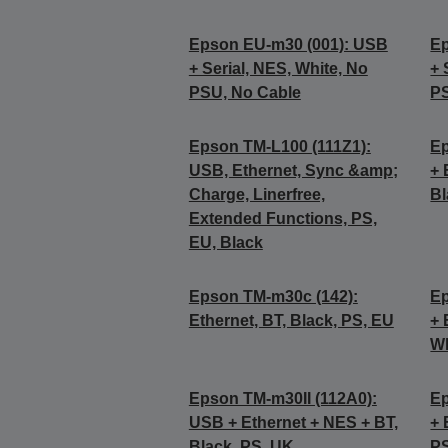
Epson EU-m30 (001): USB
Ep
+ Serial, NES, White, No
+ 
PSU, No Cable
PS
Epson TM-L100 (111Z1):
Ep
USB, Ethernet, Sync &amp;
+ 
Charge, Linerfree,
Bl
Extended Functions, PS,
EU, Black
Epson TM-m30c (142):
Ep
Ethernet, BT, Black, PS, EU
+ 
Wh
Epson TM-m30II (112A0):
Ep
USB + Ethernet + NES + BT,
+ 
Black, PS, UK
P