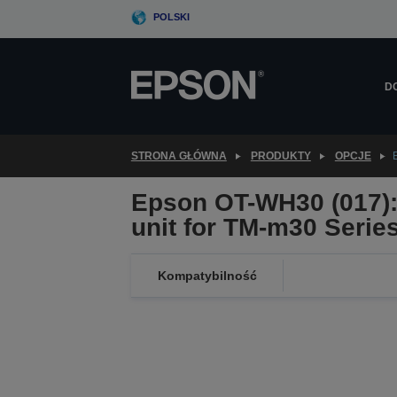
Skip
POLSKI
to
main
content
D
STRONA GŁÓWNA
PRODUKTY
OPCJE
Epson OT-WH30 (017):
unit for TM-m30 Serie
Kompatybilność