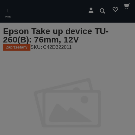
Skip
to
Wyszukaj
main
Menu
content
Epson Take up device TU-
260(B): 76mm, 12V
SKU: C42D322011
Zaprzestany