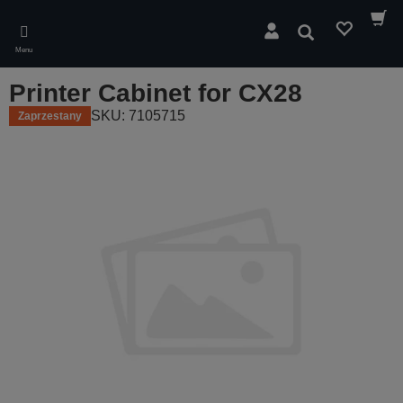
Skip
to
Wyszukaj
main
Menu
content
Printer Cabinet for CX28
SKU: 7105715
Zaprzestany