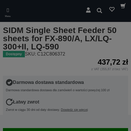
Skip
to
Wyszukaj
main
Menu
content
SIDM Single Sheet Feeder 50
sheets for FX-890/A, LX/LQ-
300+II, LQ-590
SKU: C12C806372
Dostępny
437,72 zł
z VAT (355,87 zł bez VAT)
Darmowa dostawa standardowa
Darmowa standardowa dostawa dla zamówień o wartości powyżej 100 zł
Łatwy zwrot
Zwrot w ciągu 30 dni od daty dostawy.
Dowiedz się więcej