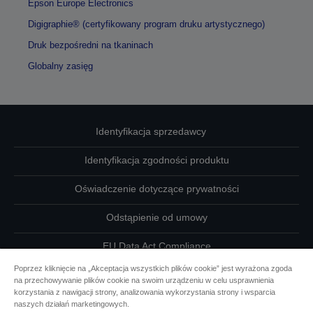
Epson Europe Electronics
Digigraphie® (certyfikowany program druku artystycznego)
Druk bezpośredni na tkaninach
Globalny zasięg
Identyfikacja sprzedawcy
Identyfikacja zgodności produktu
Oświadczenie dotyczące prywatności
Odstąpienie od umowy
EU Data Act Compliance
Poprzez kliknięcie na „Akceptacja wszystkich plików cookie” jest wyrażona zgoda
Skontaktuj się z nami w sprawie swoich danych
na przechowywanie plików cookie na swoim urządzeniu w celu usprawnienia
korzystania z nawigacji strony, analizowania wykorzystania strony i wsparcia
Informacje o plikach cookie
naszych działań marketingowych.