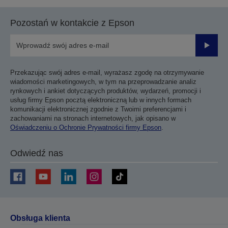
poprzedniej
następnej
strony
strony
Pozostań w kontakcie z Epson
Prześli
Przekazując swój adres e-mail, wyrażasz zgodę na otrzymywanie
wiadomości marketingowych, w tym na przeprowadzanie analiz
rynkowych i ankiet dotyczących produktów, wydarzeń, promocji i
usług firmy Epson pocztą elektroniczną lub w innych formach
komunikacji elektronicznej zgodnie z Twoimi preferencjami i
zachowaniami na stronach internetowych, jak opisano w
Oświadczeniu o Ochronie Prywatności firmy Epson
.
Odwiedź nas
Obsługa klienta