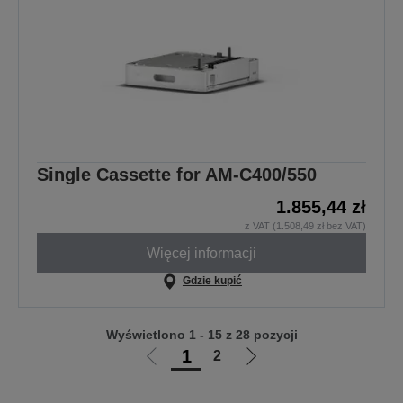
Single Cassette for AM-C400/550
1.855,44 zł
z VAT (1.508,49 zł bez VAT)
Więcej informacji
Gdzie kupić
Wyświetlono 1 - 15 z 28 pozycji
1
2
Przejdź
Przejdź
do
do