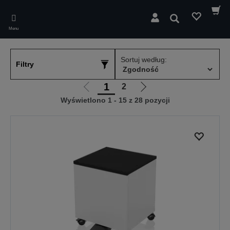
Skip
to
Wyszukaj
main
Menu
content
Sortuj według:
Filtry
1
2
Przejdź
Przejdź
Wyświetlono 1 - 15 z 28 pozycji
do
do
poprzedniej
następnej
strony
strony