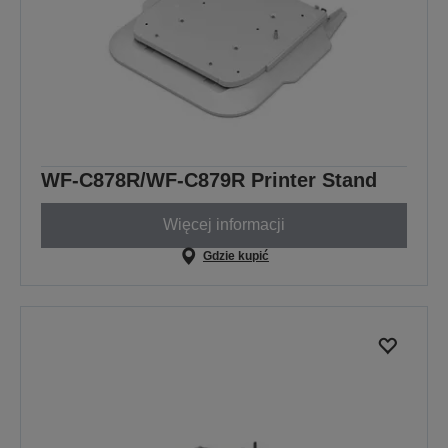
WF-C878R/WF-C879R Printer Stand
Więcej informacji
Gdzie kupić