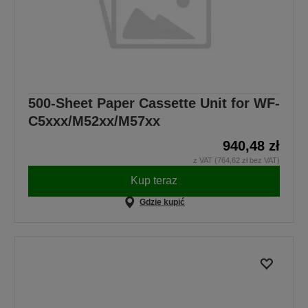
500-Sheet Paper Cassette Unit for WF-
C5xxx/M52xx/M57xx
940,48 zł
z VAT (764,62 zł bez VAT)
Kup teraz
Gdzie kupić