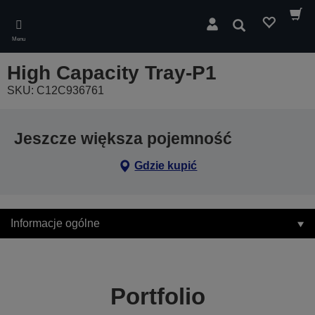
Skip
to
Wyszukaj
main
Menu
content
High Capacity Tray-P1
SKU: C12C936761
Jeszcze większa pojemność
Gdzie kupić
Informacje ogólne
Portfolio