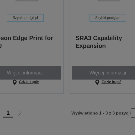
Szybki podgląd
Szybki podgląd
son Edge Print for
SRA3 Capability
J
Expansion
Więcej informacji
Więcej informacji
Gdzie kupić
Gdzie kupić
1
Wyświetlono 1 - 3 z 3 pozycji
rzejdź
Przejdź
do
do
oprzedniej
następnej