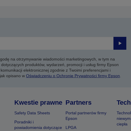
trony
strony
Prześli
 zgodę na otrzymywanie wiadomości marketingowych, w tym na
 dotyczących produktów, wydarzeń, promocji i usług firmy Epson
komunikacji elektronicznej zgodnie z Twoimi preferencjami i
 jak opisano w
Oświadczeniu o Ochronie Prywatności firmy Epson
.
Kwestie prawne
Partners
Tech
Safety Data Sheets
Portal partnerów firmy
Technol
Epson
niewym
Poradniki i
ciepła
powiadomienia dotyczące
LPGA