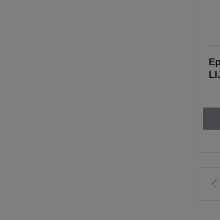
Ep
LI
P
p