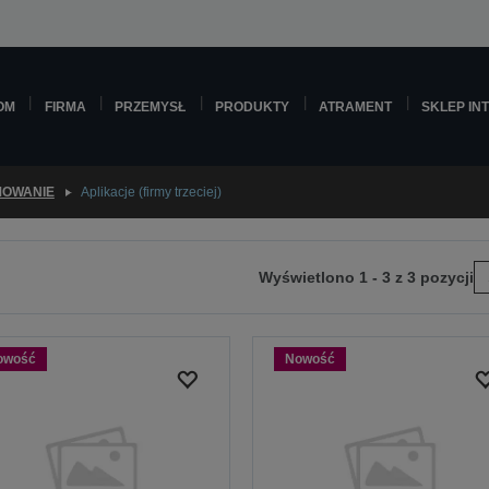
OM
FIRMA
PRZEMYSŁ
PRODUKTY
ATRAMENT
SKLEP IN
OWANIE
Aplikacje (firmy trzeciej)
Wyświetlono 1 - 3 z 3 pozycji
ejdź
tępnej
owość
Nowość
ony