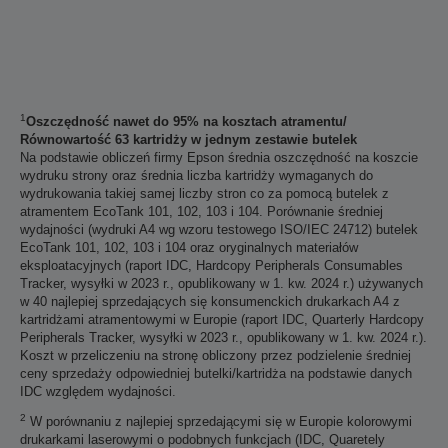
1
Oszczędność nawet do 95% na kosztach atramentu/
Równowartość 63 kartridży w jednym zestawie butelek
Na podstawie obliczeń firmy Epson średnia oszczędność na koszcie
wydruku strony oraz średnia liczba kartridży wymaganych do
wydrukowania takiej samej liczby stron co za pomocą butelek z
atramentem EcoTank 101, 102, 103 i 104. Porównanie średniej
wydajności (wydruki A4 wg wzoru testowego ISO/IEC 24712) butelek
EcoTank 101, 102, 103 i 104 oraz oryginalnych materiałów
eksploatacyjnych (raport IDC, Hardcopy Peripherals Consumables
Tracker, wysyłki w 2023 r., opublikowany w 1. kw. 2024 r.) używanych
w 40 najlepiej sprzedających się konsumenckich drukarkach A4 z
kartridżami atramentowymi w Europie (raport IDC, Quarterly Hardcopy
Peripherals Tracker, wysyłki w 2023 r., opublikowany w 1. kw. 2024 r.).
Koszt w przeliczeniu na stronę obliczony przez podzielenie średniej
ceny sprzedaży odpowiedniej butelki/kartridża na podstawie danych
IDC względem wydajności.
2
W porównaniu z najlepiej sprzedającymi się w Europie kolorowymi
drukarkami laserowymi o podobnych funkcjach (IDC, Quaretely