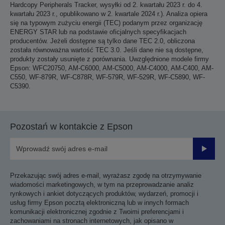
Hardcopy Peripherals Tracker, wysyłki od 2. kwartału 2023 r. do 4.
kwartału 2023 r., opublikowano w 2. kwartale 2024 r.). Analiza opiera
się na typowym zużyciu energii (TEC) podanym przez organizację
ENERGY STAR lub na podstawie oficjalnych specyfikacjach
producentów. Jeżeli dostępne są tylko dane TEC 2.0, obliczona
została równoważna wartość TEC 3.0. Jeśli dane nie są dostępne,
produkty zostały usunięte z porównania. Uwzględnione modele firmy
Epson: WFC20750, AM-C6000, AM-C5000, AM-C4000, AM-C400, AM-
C550, WF-879R, WF-C878R, WF-579R, WF-529R, WF-C5890, WF-
C5390.
Pozostań w kontakcie z Epson
Prześli
Przekazując swój adres e-mail, wyrażasz zgodę na otrzymywanie
wiadomości marketingowych, w tym na przeprowadzanie analiz
rynkowych i ankiet dotyczących produktów, wydarzeń, promocji i
usług firmy Epson pocztą elektroniczną lub w innych formach
komunikacji elektronicznej zgodnie z Twoimi preferencjami i
zachowaniami na stronach internetowych, jak opisano w