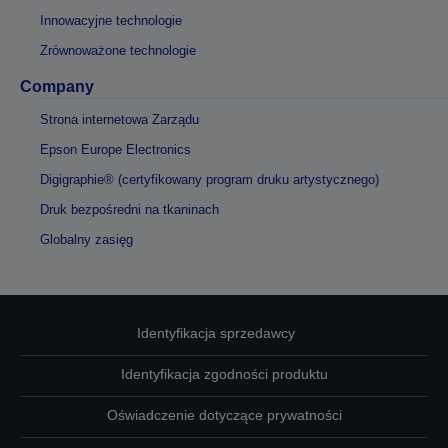
Innowacyjne technologie
Zrównoważone technologie
Company
Strona internetowa Zarządu
Epson Europe Electronics
Digigraphie® (certyfikowany program druku artystycznego)
Druk bezpośredni na tkaninach
Globalny zasięg
Identyfikacja sprzedawcy
Identyfikacja zgodności produktu
Oświadczenie dotyczące prywatności