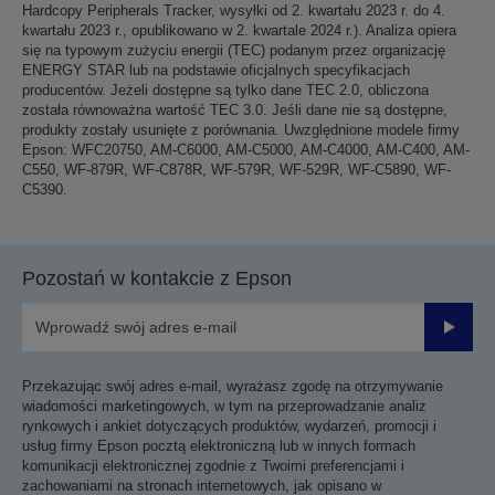
Hardcopy Peripherals Tracker, wysyłki od 2. kwartału 2023 r. do 4.
kwartału 2023 r., opublikowano w 2. kwartale 2024 r.). Analiza opiera
się na typowym zużyciu energii (TEC) podanym przez organizację
ENERGY STAR lub na podstawie oficjalnych specyfikacjach
producentów. Jeżeli dostępne są tylko dane TEC 2.0, obliczona
została równoważna wartość TEC 3.0. Jeśli dane nie są dostępne,
produkty zostały usunięte z porównania. Uwzględnione modele firmy
Epson: WFC20750, AM-C6000, AM-C5000, AM-C4000, AM-C400, AM-
C550, WF-879R, WF-C878R, WF-579R, WF-529R, WF-C5890, WF-
C5390.
Pozostań w kontakcie z Epson
Prześli
Przekazując swój adres e-mail, wyrażasz zgodę na otrzymywanie
wiadomości marketingowych, w tym na przeprowadzanie analiz
rynkowych i ankiet dotyczących produktów, wydarzeń, promocji i
usług firmy Epson pocztą elektroniczną lub w innych formach
komunikacji elektronicznej zgodnie z Twoimi preferencjami i
zachowaniami na stronach internetowych, jak opisano w