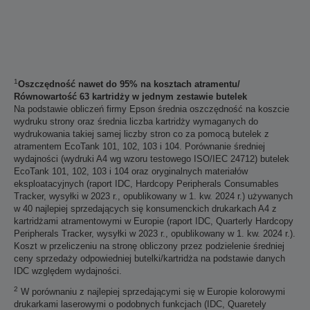
1
Oszczędność nawet do 95% na kosztach atramentu/
Równowartość 63 kartridży w jednym zestawie butelek
Na podstawie obliczeń firmy Epson średnia oszczędność na koszcie
wydruku strony oraz średnia liczba kartridży wymaganych do
wydrukowania takiej samej liczby stron co za pomocą butelek z
atramentem EcoTank 101, 102, 103 i 104. Porównanie średniej
wydajności (wydruki A4 wg wzoru testowego ISO/IEC 24712) butelek
EcoTank 101, 102, 103 i 104 oraz oryginalnych materiałów
eksploatacyjnych (raport IDC, Hardcopy Peripherals Consumables
Tracker, wysyłki w 2023 r., opublikowany w 1. kw. 2024 r.) używanych
w 40 najlepiej sprzedających się konsumenckich drukarkach A4 z
kartridżami atramentowymi w Europie (raport IDC, Quarterly Hardcopy
Peripherals Tracker, wysyłki w 2023 r., opublikowany w 1. kw. 2024 r.).
Koszt w przeliczeniu na stronę obliczony przez podzielenie średniej
ceny sprzedaży odpowiedniej butelki/kartridża na podstawie danych
IDC względem wydajności.
2
W porównaniu z najlepiej sprzedającymi się w Europie kolorowymi
drukarkami laserowymi o podobnych funkcjach (IDC, Quaretely