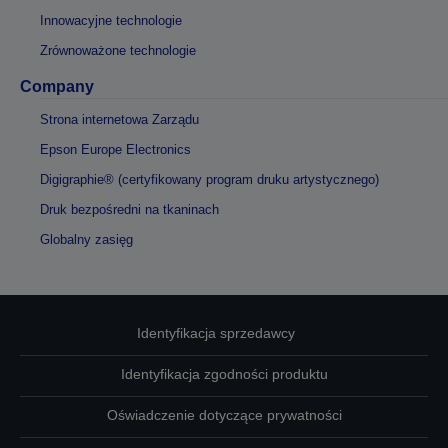
Innowacyjne technologie
Zrównoważone technologie
Company
Strona internetowa Zarządu
Epson Europe Electronics
Digigraphie® (certyfikowany program druku artystycznego)
Druk bezpośredni na tkaninach
Globalny zasięg
Identyfikacja sprzedawcy
Identyfikacja zgodności produktu
Oświadczenie dotyczące prywatności