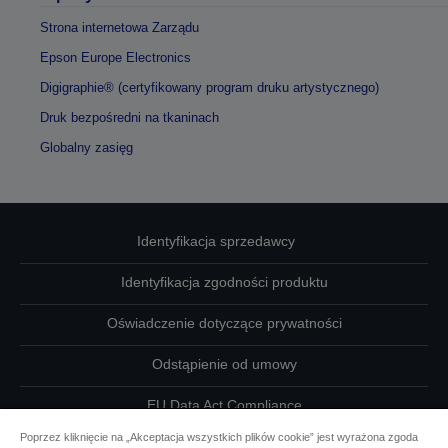
Strona internetowa Zarządu
Epson Europe Electronics
Digigraphie® (certyfikowany program druku artystycznego)
Druk bezpośredni na tkaninach
Globalny zasięg
Identyfikacja sprzedawcy
Identyfikacja zgodności produktu
Oświadczenie dotyczące prywatności
Odstąpienie od umowy
EU Data Act Compliance
Poprzez kliknięcie na „Akceptacja wszystkich plików cookie” jest wyrażona zgoda
Skontaktuj się z nami w sprawie swoich danych