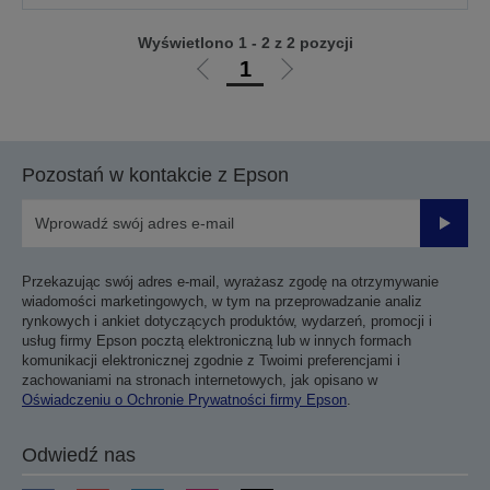
Wyświetlono 1 - 2 z 2 pozycji
1
Przejdź
Przejdź
do
do
poprzedniej
następnej
strony
strony
Pozostań w kontakcie z Epson
Prześli
Przekazując swój adres e-mail, wyrażasz zgodę na otrzymywanie
wiadomości marketingowych, w tym na przeprowadzanie analiz
rynkowych i ankiet dotyczących produktów, wydarzeń, promocji i
usług firmy Epson pocztą elektroniczną lub w innych formach
komunikacji elektronicznej zgodnie z Twoimi preferencjami i
zachowaniami na stronach internetowych, jak opisano w
Oświadczeniu o Ochronie Prywatności firmy Epson
.
Odwiedź nas