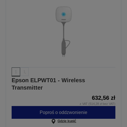
Epson ELPWT01 - Wireless
Transmitter
632,56 zł
z VAT (514,28 zł bez VAT)
Poproś o oddzwonienie
Gdzie kupić