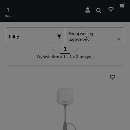
Skip
to
Wyszukaj
main
Menu
content
Sortuj według:
Filtry
1
Przejdź
Przejdź
Wyświetlono 1 - 2 z 2 pozycji
do
do
poprzedniej
następnej
strony
strony