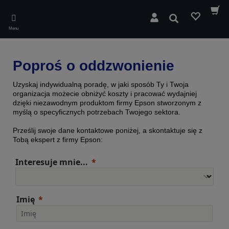
Skip
to
Wyszukaj
main
Menu
content
Poproś o oddzwonienie
Uzyskaj indywidualną poradę, w jaki sposób Ty i Twoja
organizacja możecie obniżyć koszty i pracować wydajniej
dzięki niezawodnym produktom firmy Epson stworzonym z
myślą o specyficznych potrzebach Twojego sektora.
Prześlij swoje dane kontaktowe poniżej, a skontaktuje się z
Tobą ekspert z firmy Epson:
Interesuje mnie...
Imię