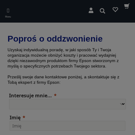
Skip
to
Wyszukaj
main
Menu
content
Poproś o oddzwonienie
Uzyskaj indywidualną poradę, w jaki sposób Ty i Twoja
organizacja możecie obniżyć koszty i pracować wydajniej
dzięki niezawodnym produktom firmy Epson stworzonym z
myślą o specyficznych potrzebach Twojego sektora.
Prześlij swoje dane kontaktowe poniżej, a skontaktuje się z
Tobą ekspert z firmy Epson:
Interesuje mnie...
Imię