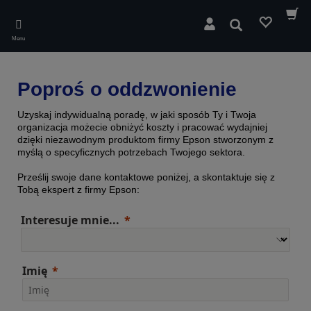
Skip
to
Wyszukaj
main
Menu
content
Poproś o oddzwonienie
Uzyskaj indywidualną poradę, w jaki sposób Ty i Twoja
organizacja możecie obniżyć koszty i pracować wydajniej
dzięki niezawodnym produktom firmy Epson stworzonym z
myślą o specyficznych potrzebach Twojego sektora.
Prześlij swoje dane kontaktowe poniżej, a skontaktuje się z
Tobą ekspert z firmy Epson:
Interesuje mnie...
Imię