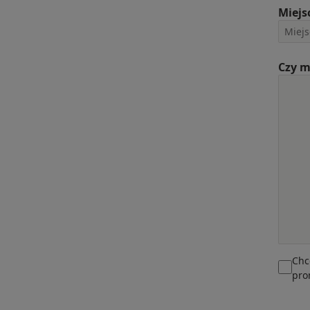
Miejs
Czy m
Chc
pro