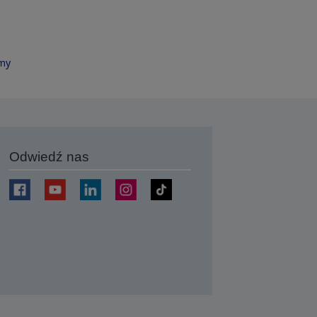
rmy
Odwiedź nas
j