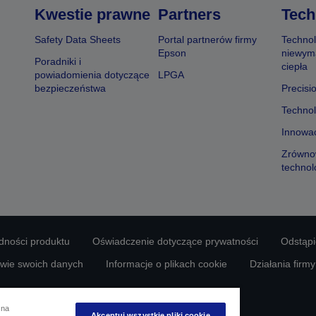
Kwestie prawne
Partners
Tech
Safety Data Sheets
Portal partnerów firmy
Technol
Epson
niewym
Poradniki i
ciepła
powiadomienia dotyczące
LPGA
bezpieczeństwa
Precisi
Technol
Innowac
Zrówno
technol
odności produktu
Oświadczenie dotyczące prywatności
Odstąp
awie swoich danych
Informacje o plikach cookie
Działania firm
Copyright © 2026 Seiko Epson
 na
Akceptuj wszystkie pliki cookie