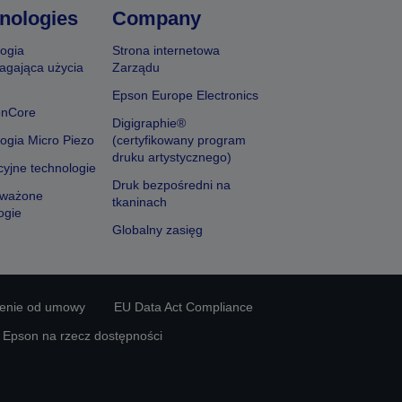
nologies
Company
ogia
Strona internetowa
agająca użycia
Zarządu
Epson Europe Electronics
onCore
Digigraphie®
ogia Micro Piezo
(certyfikowany program
druku artystycznego)
yjne technologie
Druk bezpośredni na
ważone
tkaninach
ogie
Globalny zasięg
ienie od umowy
EU Data Act Compliance
y Epson na rzecz dostępności