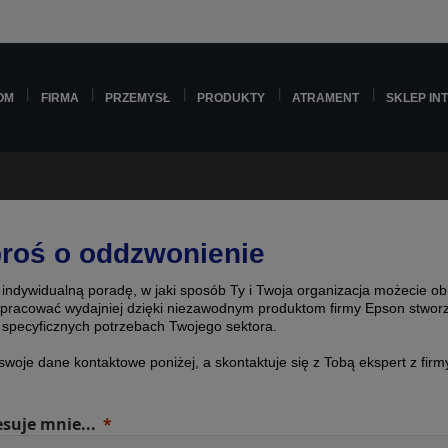
OM
FIRMA
PRZEMYSŁ
PRODUKTY
ATRAMENT
SKLEP IN
roś o oddzwonienie
 indywidualną poradę, w jaki sposób Ty i Twoja organizacja możecie ob
i pracować wydajniej dzięki niezawodnym produktom firmy Epson stwo
 specyficznych potrzebach Twojego sektora.
 swoje dane kontaktowe poniżej, a skontaktuje się z Tobą ekspert z firm
esuje mnie...