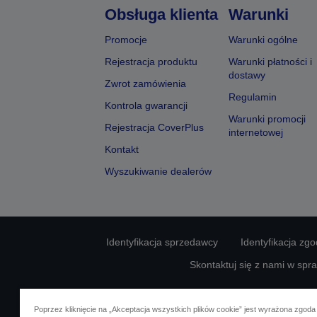
Obsługa klienta
Warunki
Promocje
Warunki ogólne
Rejestracja produktu
Warunki płatności i
dostawy
Zwrot zamówienia
Regulamin
Kontrola gwarancji
Warunki promocji
Rejestracja CoverPlus
internetowej
Kontakt
Wyszukiwanie dealerów
Identyfikacja sprzedawcy
Identyfikacja zg
Skontaktuj się z nami w spr
Poprzez kliknięcie na „Akceptacja wszystkich plików cookie” jest wyrażona zgoda