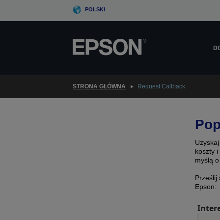
Skip
POLSKI
to
main
content
D
STRONA GŁÓWNA
Request Callback
Pop
Uzyskaj
koszty 
myślą o
Prześlij
Epson:
Inter