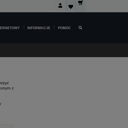
TERNETOWY
INFORMACJE
POMOC
niżyć
rzonym z
y