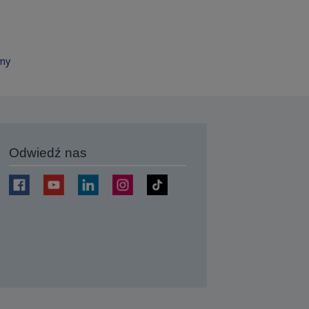
rmy
Odwiedź nas
j