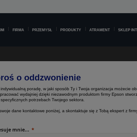
OM
FIRMA
PRZEMYSŁ
PRODUKTY
ATRAMENT
SKLEP IN
roś o oddzwonienie
 indywidualną poradę, w jaki sposób Ty i Twoja organizacja możecie ob
i pracować wydajniej dzięki niezawodnym produktom firmy Epson stwo
 specyficznych potrzebach Twojego sektora.
 swoje dane kontaktowe poniżej, a skontaktuje się z Tobą ekspert z firm
esuje mnie...