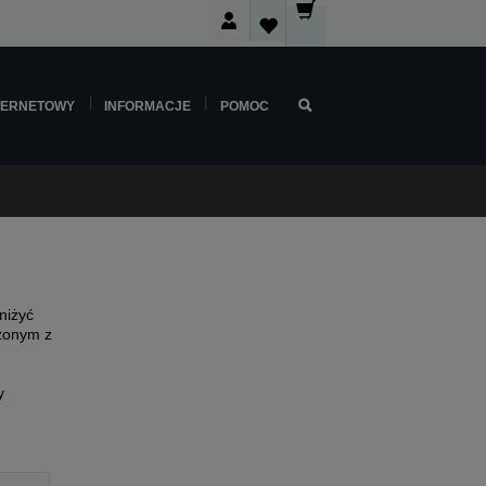
TERNETOWY
INFORMACJE
POMOC
niżyć
rzonym z
y