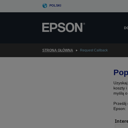
Skip
POLSKI
to
main
content
D
STRONA GŁÓWNA
Request Callback
Pop
Uzyskaj
koszty 
myślą o
Prześlij
Epson:
Inter