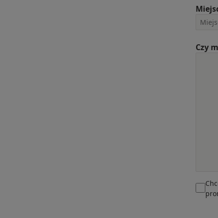
Miejs
Czy m
Chc
pro