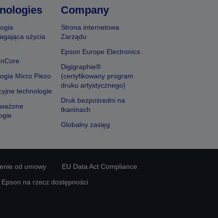
nologies
Company
ogia
Strona internetowa
agająca użycia
Zarządu
Epson Europe Electronics
onCore
Digigraphie®
ogia Micro Piezo
(certyfikowany program
druku artystycznego)
yjne technologie
Druk bezpośredni na
ważone
tkaninach
ogie
Globalny zasięg
ienie od umowy
EU Data Act Compliance
y Epson na rzecz dostępności