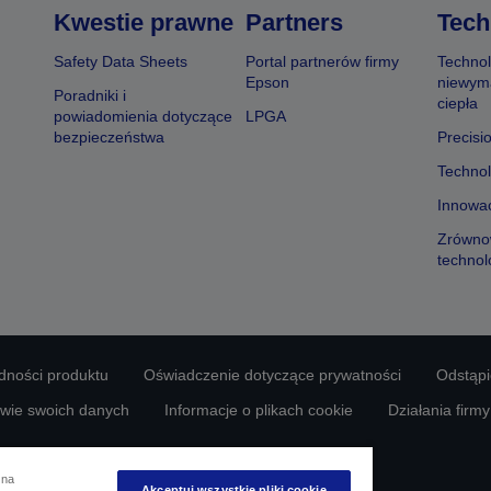
Kwestie prawne
Partners
Tech
Safety Data Sheets
Portal partnerów firmy
Technol
Epson
niewym
Poradniki i
ciepła
powiadomienia dotyczące
LPGA
bezpieczeństwa
Precisi
Technol
Innowac
Zrówno
technol
odności produktu
Oświadczenie dotyczące prywatności
Odstąp
awie swoich danych
Informacje o plikach cookie
Działania firm
Copyright © 2026 Seiko Epson
 na
Akceptuj wszystkie pliki cookie