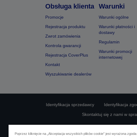
Obsługa klienta
Warunki
Promocje
Warunki ogólne
Rejestracja produktu
Warunki płatności i
dostawy
Zwrot zamówienia
Regulamin
Kontrola gwarancji
Warunki promocji
Rejestracja CoverPlus
internetowej
Kontakt
Wyszukiwanie dealerów
Identyfikacja sprzedawcy
Identyfikacja zg
Skontaktuj się z nami w spr
Poprzez kliknięcie na „Akceptacja wszystkich plików cookie” jest wyrażona zgoda