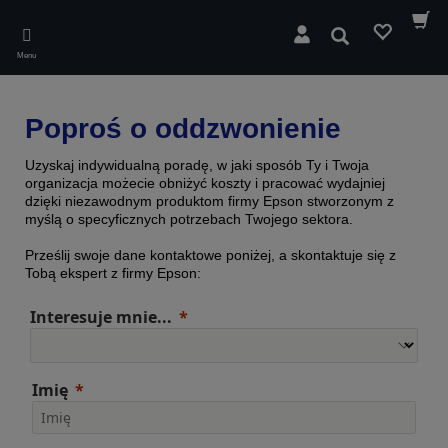
Skip
to
Wyszukaj
main
Menu
content
Poproś o oddzwonienie
Uzyskaj indywidualną poradę, w jaki sposób Ty i Twoja
organizacja możecie obniżyć koszty i pracować wydajniej
dzięki niezawodnym produktom firmy Epson stworzonym z
myślą o specyficznych potrzebach Twojego sektora.
Prześlij swoje dane kontaktowe poniżej, a skontaktuje się z
Tobą ekspert z firmy Epson:
Interesuje mnie...
Imię