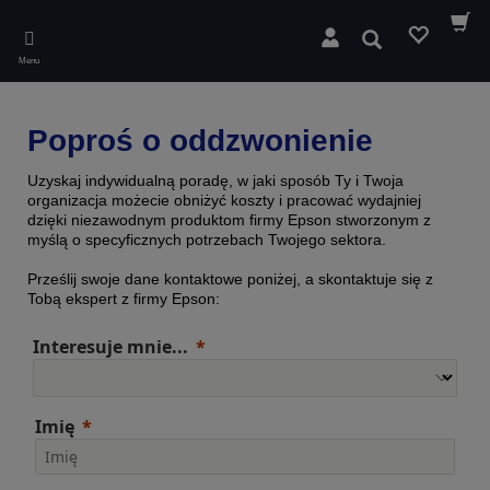
Skip
to
Wyszukaj
main
Menu
content
Poproś o oddzwonienie
Uzyskaj indywidualną poradę, w jaki sposób Ty i Twoja
organizacja możecie obniżyć koszty i pracować wydajniej
dzięki niezawodnym produktom firmy Epson stworzonym z
myślą o specyficznych potrzebach Twojego sektora.
Prześlij swoje dane kontaktowe poniżej, a skontaktuje się z
Tobą ekspert z firmy Epson:
Interesuje mnie...
Imię