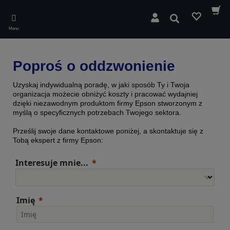
Skip
to
Wyszukaj
main
Menu
content
Poproś o oddzwonienie
Uzyskaj indywidualną poradę, w jaki sposób Ty i Twoja
organizacja możecie obniżyć koszty i pracować wydajniej
dzięki niezawodnym produktom firmy Epson stworzonym z
myślą o specyficznych potrzebach Twojego sektora.
Prześlij swoje dane kontaktowe poniżej, a skontaktuje się z
Tobą ekspert z firmy Epson:
Interesuje mnie...
Imię