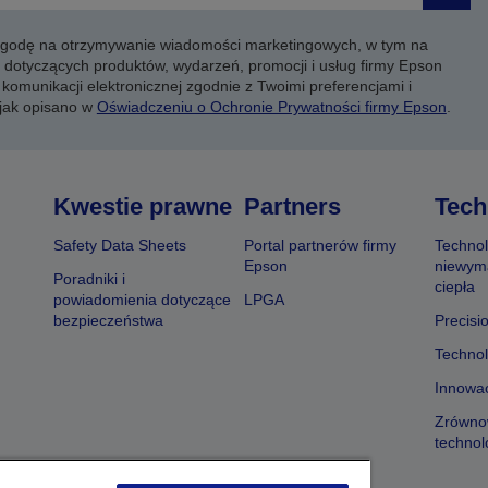
 zgodę na otrzymywanie wiadomości marketingowych, w tym na
 dotyczących produktów, wydarzeń, promocji i usług firmy Epson
komunikacji elektronicznej zgodnie z Twoimi preferencjami i
 jak opisano w
Oświadczeniu o Ochronie Prywatności firmy Epson
.
Kwestie prawne
Partners
Tech
Safety Data Sheets
Portal partnerów firmy
Technol
Epson
niewym
Poradniki i
ciepła
powiadomienia dotyczące
LPGA
bezpieczeństwa
Precisi
Technol
Innowac
Zrówno
technol