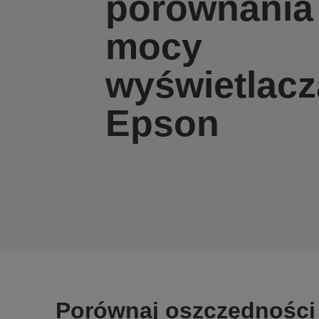
porównania
mocy
wyświetlacz
Epson
Porównaj oszczędności e