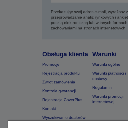
Przekazując swój adres e-mail, wyrażasz
przeprowadzanie analiz rynkowych i ankiet
pocztą elektroniczną lub w innych formach 
zachowaniami na stronach internetowych,
Obsługa klienta
Warunki
Promocje
Warunki ogólne
Rejestracja produktu
Warunki płatności i
dostawy
Zwrot zamówienia
Regulamin
Kontrola gwarancji
Warunki promocji
Rejestracja CoverPlus
internetowej
Kontakt
Wyszukiwanie dealerów