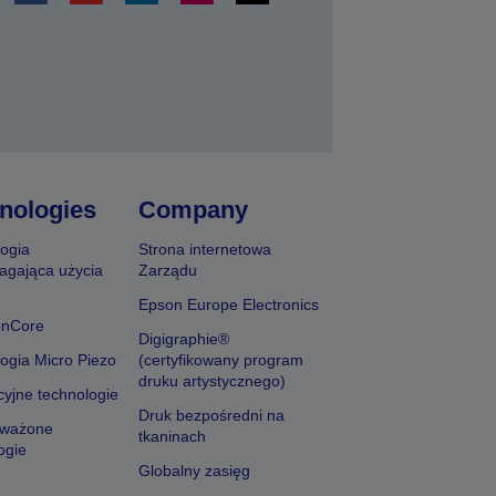
nologies
Company
ogia
Strona internetowa
agająca użycia
Zarządu
Epson Europe Electronics
onCore
Digigraphie®
ogia Micro Piezo
(certyfikowany program
druku artystycznego)
yjne technologie
Druk bezpośredni na
ważone
tkaninach
ogie
Globalny zasięg