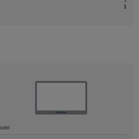
1
odel