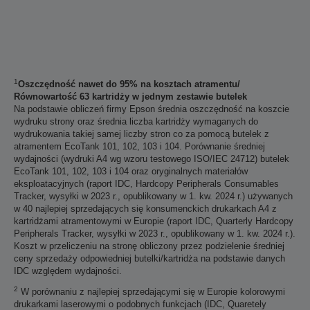
1
Oszczędność nawet do 95% na kosztach atramentu/
Równowartość 63 kartridży w jednym zestawie butelek
Na podstawie obliczeń firmy Epson średnia oszczędność na koszcie
wydruku strony oraz średnia liczba kartridży wymaganych do
wydrukowania takiej samej liczby stron co za pomocą butelek z
atramentem EcoTank 101, 102, 103 i 104. Porównanie średniej
wydajności (wydruki A4 wg wzoru testowego ISO/IEC 24712) butelek
EcoTank 101, 102, 103 i 104 oraz oryginalnych materiałów
eksploatacyjnych (raport IDC, Hardcopy Peripherals Consumables
Tracker, wysyłki w 2023 r., opublikowany w 1. kw. 2024 r.) używanych
w 40 najlepiej sprzedających się konsumenckich drukarkach A4 z
kartridżami atramentowymi w Europie (raport IDC, Quarterly Hardcopy
Peripherals Tracker, wysyłki w 2023 r., opublikowany w 1. kw. 2024 r.).
Koszt w przeliczeniu na stronę obliczony przez podzielenie średniej
ceny sprzedaży odpowiedniej butelki/kartridża na podstawie danych
IDC względem wydajności.
2
W porównaniu z najlepiej sprzedającymi się w Europie kolorowymi
drukarkami laserowymi o podobnych funkcjach (IDC, Quaretely