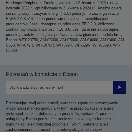
Hardcopy Peripherals Tracker, wysyłki od 2. kwartału 2023 r. do 4.
kwartału 2023 r., opublikowano w 2. kwartale 2024 r.). Analiza opiera
się na typowym zużyciu energii (TEC) podanym przez organizację
ENERGY STAR lub na podstawie oficjalnych specyfikacjach
producentów. Jeżeli dostępne są tylko dane TEC 2.0, obliczona
została równoważna wartość TEC 3.0. Jeśli dane nie są dostępne,
produkty zostały usunięte z porównania. Uwzględnione modele firmy
Epson: WFC20750, AM-C6000, AM-C5000, AM-C4000, AM-C400, AM-
C550, WF-879R, WF-C878R, WF-579R, WF-529R, WF-C5890, WF-
C5390.
Pozostań w kontakcie z Epson
Prześli
Przekazując swój adres e-mail, wyrażasz zgodę na otrzymywanie
wiadomości marketingowych, w tym na przeprowadzanie analiz
rynkowych i ankiet dotyczących produktów, wydarzeń, promocji i
usług firmy Epson pocztą elektroniczną lub w innych formach
komunikacji elektronicznej zgodnie z Twoimi preferencjami i
zachowaniami na stronach internetowych, jak opisano w