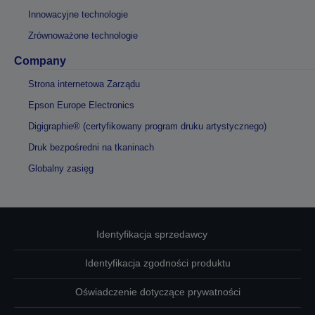
Innowacyjne technologie
Zrównoważone technologie
Company
Strona internetowa Zarządu
Epson Europe Electronics
Digigraphie® (certyfikowany program druku artystycznego)
Druk bezpośredni na tkaninach
Globalny zasięg
Identyfikacja sprzedawcy
Identyfikacja zgodności produktu
Oświadczenie dotyczące prywatności