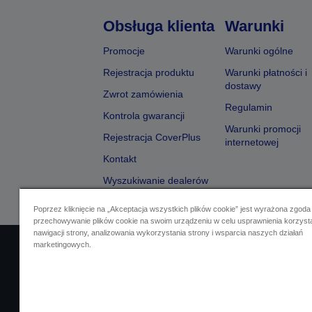
Obsługa klienta
Warunki
Promocje
Warunki ogólne
Rejestracja produktu
Warunki płatności i
dostawy
Zwrot zamówienia
Regulamin
Kontrola gwarancji
Warunki promocji
Rejestracja CoverPlus
internetowej
Kontakt
Wyszukiwanie dealerów
Poprzez kliknięcie na „Akceptacja wszystkich plików cookie” jest wyrażona zgoda
przechowywanie plików cookie na swoim urządzeniu w celu usprawnienia korzyst
nawigacji strony, analizowania wykorzystania strony i wsparcia naszych działań
marketingowych.
Identyfikacja sprzedawcy
Identyfikacja zg
Skontaktuj się z nami w spr