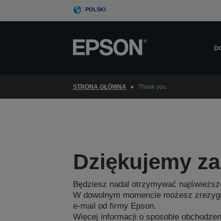
Skip
POLSKI
to
main
content
D
STRONA GŁÓWNA
Thank you
Dziękujemy za 
Będziesz nadal otrzymywać najświeższe
W dowolnym momencie możesz zrezygnow
e-mail od firmy Epson.
Więcej informacji o sposobie obchodze