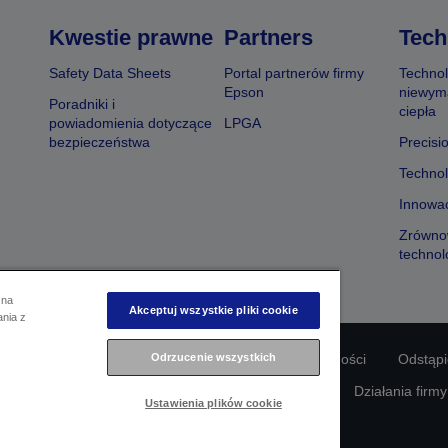
Kwestie prawne
Partners
Tech
Safety Data Sheets
Portal partnerów firmy
Technol
Epson
niewym
Poradniki i
ciepła
powiadomienia dotyczące
LPGA
bezpieczeństwa
Precisi
Technol
Innowac
Zrówno
technol
 na
Akceptuj wszystkie pliki cookie
ania z
odności produktu
Oświadczenie dotyczące prywatności
Odrzucenie wszystkich
Odstąp
awie swoich danych
Informacje o plikach cookie
Działania firm
Ustawienia plików cookie
Copyright © 2026 Seiko Epson