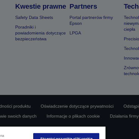
Kwestie prawne
Partners
Tech
Safety Data Sheets
Portal partnerów firmy
Technol
Epson
niewym
Poradniki i
ciepła
powiadomienia dotyczące
LPGA
bezpieczeństwa
Precisi
Technol
Innowac
Zrówno
technol
odności produktu
Oświadczenie dotyczące prywatności
Odstąp
awie swoich danych
Informacje o plikach cookie
Działania firm
Copyright © 2026 Seiko Epson
 na
Akceptuj wszystkie pliki cookie