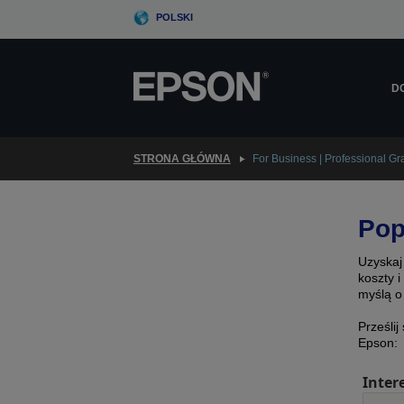
Skip
POLSKI
to
main
content
D
STRONA GŁÓWNA
For Business | Professional Gra
Pop
Uzyskaj
koszty 
myślą o
Prześlij
Epson:
Inter