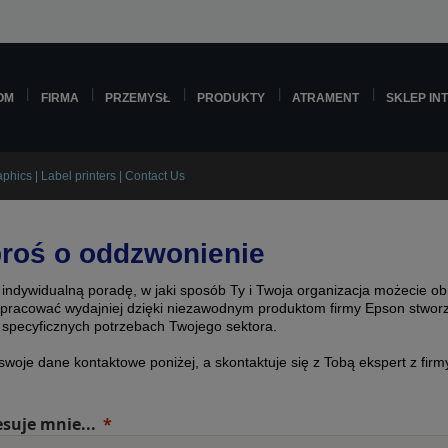
OM
FIRMA
PRZEMYSŁ
PRODUKTY
ATRAMENT
SKLEP IN
phics | Label printers | Contact Us
roś o oddzwonienie
 indywidualną poradę, w jaki sposób Ty i Twoja organizacja możecie ob
i pracować wydajniej dzięki niezawodnym produktom firmy Epson stwo
 specyficznych potrzebach Twojego sektora.
 swoje dane kontaktowe poniżej, a skontaktuje się z Tobą ekspert z firm
esuje mnie...