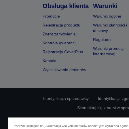
Obsługa klienta
Warunki
Promocje
Warunki ogólne
Rejestracja produktu
Warunki płatności i
dostawy
Zwrot zamówienia
Regulamin
Kontrola gwarancji
Warunki promocji
Rejestracja CoverPlus
internetowej
Kontakt
Wyszukiwanie dealerów
Identyfikacja sprzedawcy
Identyfikacja zg
Skontaktuj się z nami w spr
Poprzez kliknięcie na „Akceptacja wszystkich plików cookie” jest wyrażona zgoda