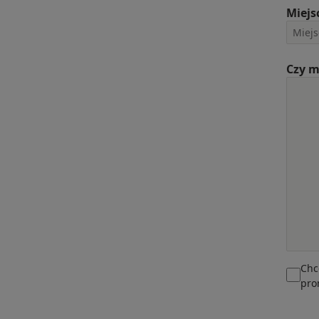
Miejs
Czy m
Chc
pro