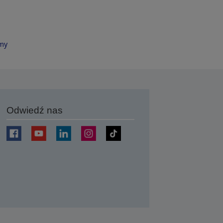
rmy
Odwiedź nas
j