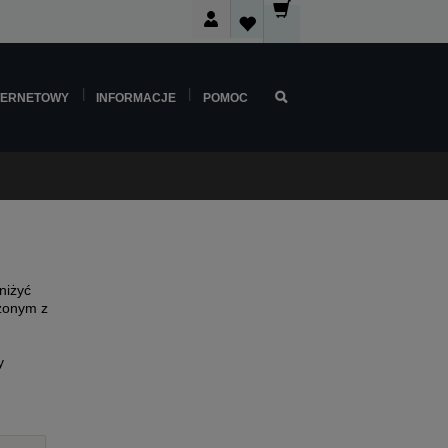
TERNETOWY
INFORMACJE
POMOC
niżyć
rzonym z
y