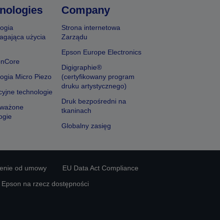
nologies
Company
ogia
Strona internetowa
agająca użycia
Zarządu
Epson Europe Electronics
onCore
Digigraphie®
ogia Micro Piezo
(certyfikowany program
druku artystycznego)
yjne technologie
Druk bezpośredni na
ważone
tkaninach
ogie
Globalny zasięg
ienie od umowy
EU Data Act Compliance
y Epson na rzecz dostępności