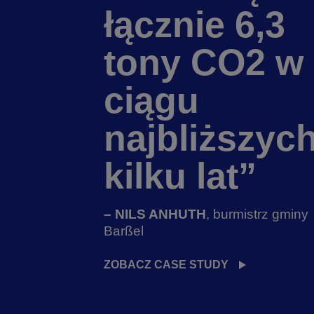
łącznie 6,3
tony CO2 w
ciągu
najbliższyc
kilku lat”
– NILS ANHUTH
, burmistrz gminy
Barßel
ZOBACZ CASE STUDY