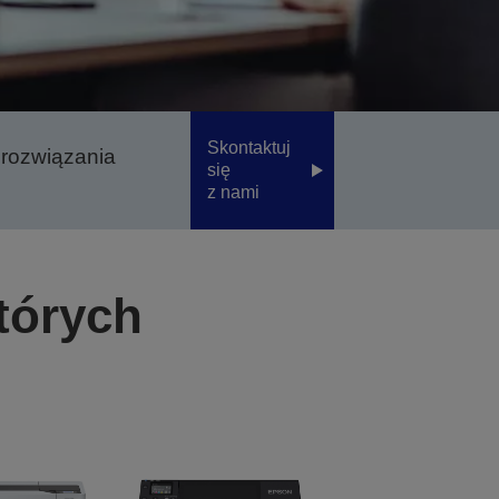
Skontaktuj
 rozwiązania
się
z nami
tórych