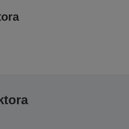
tora
ktora