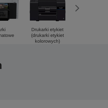
rki
Drukarki etykiet
Systemy POS i d
rmatowe
(drukarki etykiet
paragonó
kolorowych)
n