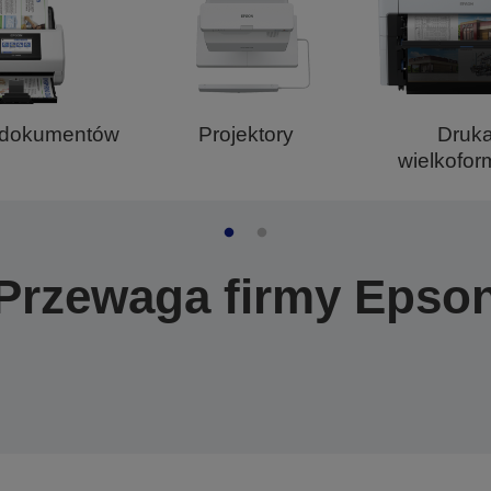
 dokumentów
Projektory
Druka
wielkofo
Przewaga firmy Epso