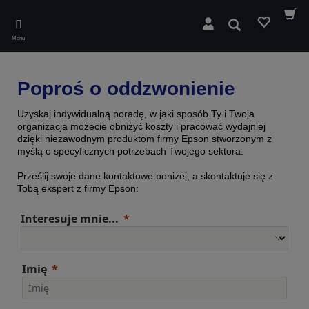
Skip
to
Wyszukaj
main
Menu
content
Poproś o oddzwonienie
Uzyskaj indywidualną poradę, w jaki sposób Ty i Twoja
organizacja możecie obniżyć koszty i pracować wydajniej
dzięki niezawodnym produktom firmy Epson stworzonym z
myślą o specyficznych potrzebach Twojego sektora.
Prześlij swoje dane kontaktowe poniżej, a skontaktuje się z
Tobą ekspert z firmy Epson:
Interesuje mnie...
Imię