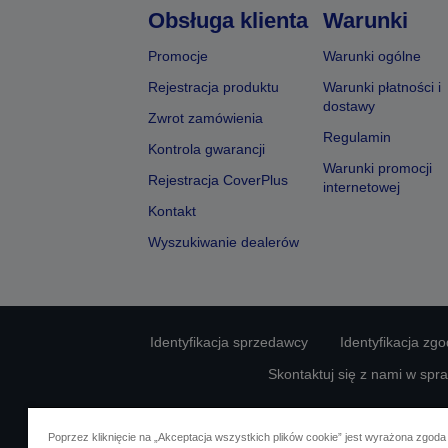
Obsługa klienta
Warunki
Promocje
Warunki ogólne
Rejestracja produktu
Warunki płatności i
dostawy
Zwrot zamówienia
Regulamin
Kontrola gwarancji
Warunki promocji
Rejestracja CoverPlus
internetowej
Kontakt
Wyszukiwanie dealerów
Identyfikacja sprzedawcy
Identyfikacja zg
Skontaktuj się z nami w spr
Poprzez kliknięcie na „Akceptacja wszystkich plików cookie” jest wyrażona zgoda