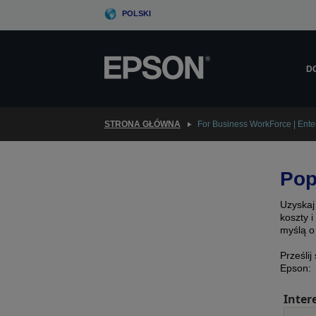
Skip
POLSKI
to
main
content
D
STRONA GŁÓWNA
For Business WorkForce | Enter
Pop
Uzyskaj
koszty 
myślą o
Prześlij
Epson:
Inter