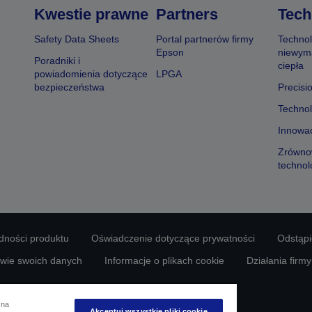
Kwestie prawne
Partners
Tech
Safety Data Sheets
Portal partnerów firmy
Technol
Epson
niewym
Poradniki i
ciepła
powiadomienia dotyczące
LPGA
bezpieczeństwa
Precisi
Technol
Innowac
Zrówno
technol
odności produktu
Oświadczenie dotyczące prywatności
Odstąp
awie swoich danych
Informacje o plikach cookie
Działania firm
Copyright © 2026 Seiko Epson
 na
Akceptuj wszystkie pliki cookie