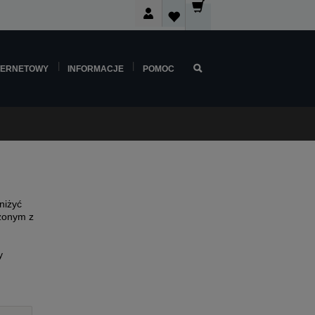
TERNETOWY
INFORMACJE
POMOC
niżyć
rzonym z
y