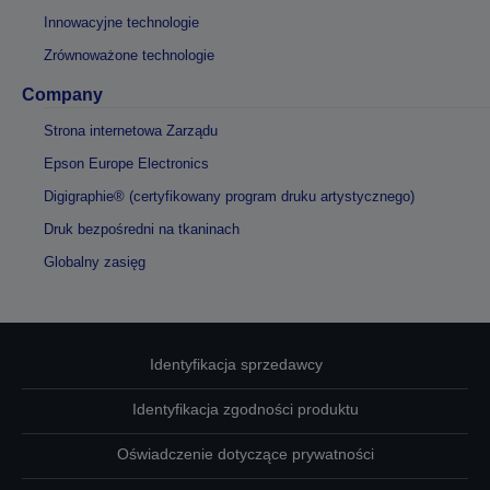
Innowacyjne technologie
Zrównoważone technologie
Company
Strona internetowa Zarządu
Epson Europe Electronics
Digigraphie® (certyfikowany program druku artystycznego)
Druk bezpośredni na tkaninach
Globalny zasięg
Identyfikacja sprzedawcy
Identyfikacja zgodności produktu
Oświadczenie dotyczące prywatności