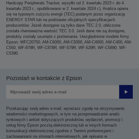
Hardcopy Peripherals Tracker, wysyłki od 2. kwartału 2023 r. do 4.
kwartału 2023 r., opublikowano w 2. kwartale 2024 r.). Analiza opiera
się na typowym zużyciu energii (TEC) podanym przez organizację
ENERGY STAR lub na podstawie oficjalnych specyfikacjach
producentów. Jeżeli dostępne są tylko dane TEC 2.0, obliczona
została równoważna wartość TEC 3.0. Jeśli dane nie są dostępne,
produkty zostały usunięte z porównania. Uwzględnione modele firmy
Epson: WFC20750, AM-C6000, AM-C5000, AM-C4000, AM-C400, AM-
C550, WF-879R, WF-C878R, WF-579R, WF-529R, WF-C5890, WF-
C5390.
Pozostań w kontakcie z Epson
Prześli
Przekazując swój adres e-mail, wyrażasz zgodę na otrzymywanie
wiadomości marketingowych, w tym na przeprowadzanie analiz
rynkowych i ankiet dotyczących produktów, wydarzeń, promocji i
usług firmy Epson pocztą elektroniczną lub w innych formach
komunikacji elektronicznej zgodnie z Twoimi preferencjami i
zachowaniami na stronach internetowych, jak opisano w