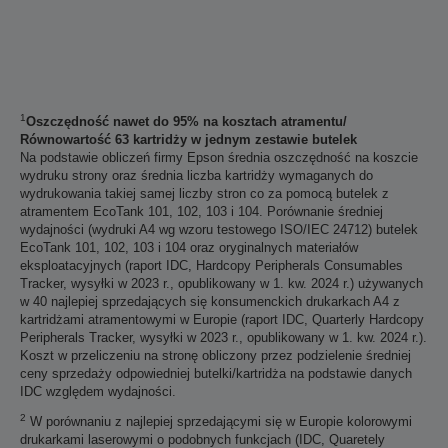
1
Oszczędność nawet do 95% na kosztach atramentu/
Równowartość 63 kartridży w jednym zestawie butelek
Na podstawie obliczeń firmy Epson średnia oszczędność na koszcie
wydruku strony oraz średnia liczba kartridży wymaganych do
wydrukowania takiej samej liczby stron co za pomocą butelek z
atramentem EcoTank 101, 102, 103 i 104. Porównanie średniej
wydajności (wydruki A4 wg wzoru testowego ISO/IEC 24712) butelek
EcoTank 101, 102, 103 i 104 oraz oryginalnych materiałów
eksploatacyjnych (raport IDC, Hardcopy Peripherals Consumables
Tracker, wysyłki w 2023 r., opublikowany w 1. kw. 2024 r.) używanych
w 40 najlepiej sprzedających się konsumenckich drukarkach A4 z
kartridżami atramentowymi w Europie (raport IDC, Quarterly Hardcopy
Peripherals Tracker, wysyłki w 2023 r., opublikowany w 1. kw. 2024 r.).
Koszt w przeliczeniu na stronę obliczony przez podzielenie średniej
ceny sprzedaży odpowiedniej butelki/kartridża na podstawie danych
IDC względem wydajności.
2
W porównaniu z najlepiej sprzedającymi się w Europie kolorowymi
drukarkami laserowymi o podobnych funkcjach (IDC, Quaretely