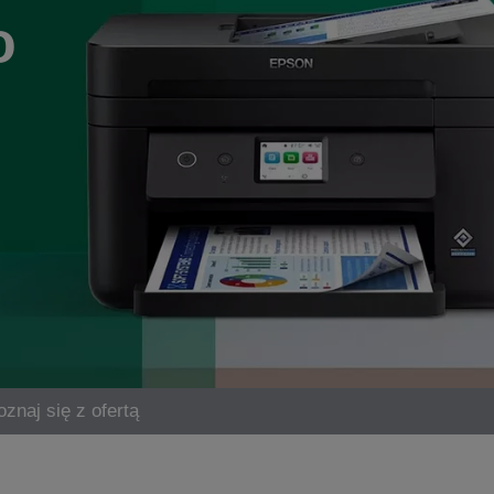
o
znaj się z ofertą