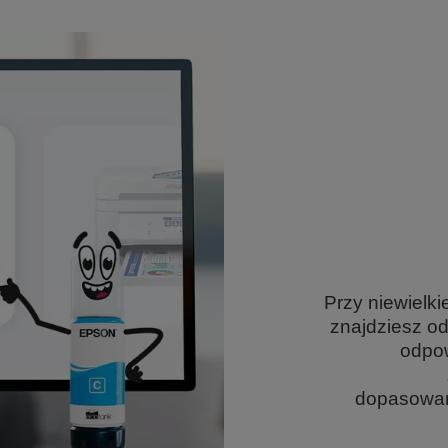
Przy niewielki
znajdziesz o
odpow
dopasowan