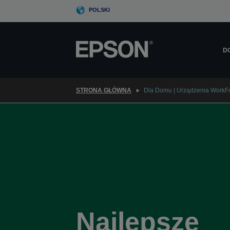
Skip
POLSKI
to
main
content
D
STRONA GŁÓWNA
Dla Domu | Urządzenia WorkF
Najlepsze