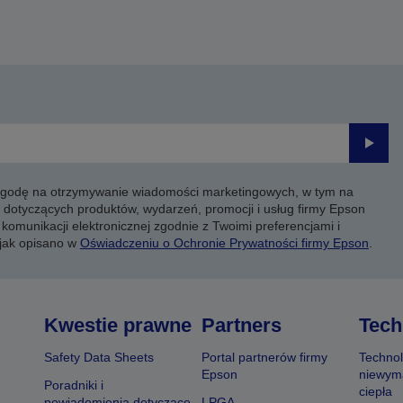
Prześli
 zgodę na otrzymywanie wiadomości marketingowych, w tym na
 dotyczących produktów, wydarzeń, promocji i usług firmy Epson
komunikacji elektronicznej zgodnie z Twoimi preferencjami i
 jak opisano w
Oświadczeniu o Ochronie Prywatności firmy Epson
.
Kwestie prawne
Partners
Tech
Safety Data Sheets
Portal partnerów firmy
Technol
Epson
niewym
Poradniki i
ciepła
powiadomienia dotyczące
LPGA