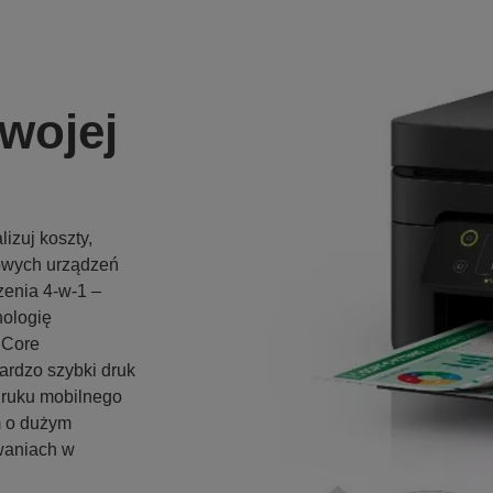
wojej
izuj koszty,
lowych urządzeń
zenia 4-w-1 –
ologię
nCore
ardzo szybki druk
 druku mobilnego
m o dużym
waniach w