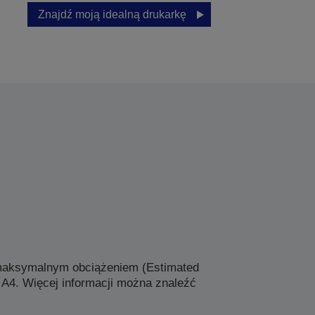
Znajdź moją idealną drukarkę
 maksymalnym obciążeniem (Estimated
 A4. Więcej informacji można znaleźć