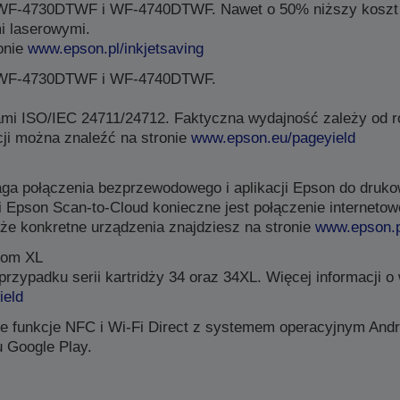
 WF-4730DTWF i WF-4740DTWF. Nawet o 50% niższy koszt 
i laserowymi.
onie
www.epson.pl/inkjetsaving
, WF-4730DTWF i WF-4740DTWF.
ami ISO/IEC 24711/24712. Faktyczna wydajność zależy od 
ji można znaleźć na stronie
www.epson.eu/pageyield
aga połączenia bezprzewodowego i aplikacji Epson do druko
i Epson Scan-to-Cloud konieczne jest połączenie internetow
że konkretne urządzenia znajdziesz na stronie
www.epson.p
ntom XL
zypadku serii kartridży 34 oraz 34XL. Więcej informacji 
ield
e funkcje NFC i Wi-Fi Direct z systemem operacyjnym Andr
u Google Play.