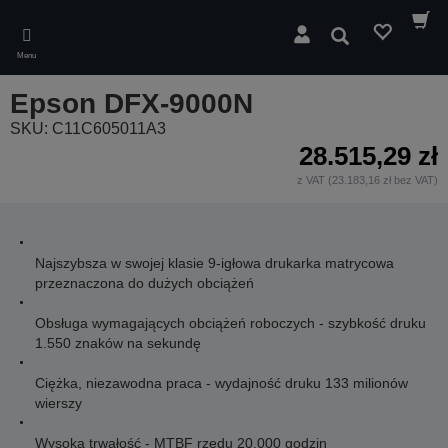
Skip
to
Wyszukaj
main
Menu
content
Epson DFX-9000N
SKU: C11C605011A3
28.515,29 zł
z VAT (23.183,16 zł bez VAT)
Najszybsza w swojej klasie 9-igłowa drukarka matrycowa
przeznaczona do dużych obciążeń
Obsługa wymagających obciążeń roboczych - szybkość druku
1.550 znaków na sekundę
Ciężka, niezawodna praca - wydajność druku 133 milionów
wierszy
Wysoka trwałość - MTBF rzędu 20.000 godzin