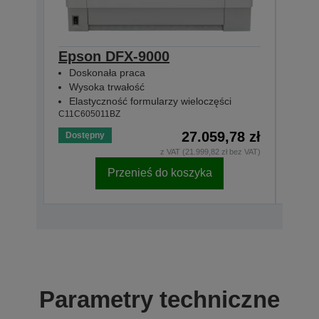
Epson DFX-9000
Eps
Doskonała praca
Dos
Wysoka trwałość
Wys
Elastyczność formularzy wieloczęści
Ela
C11C605011BZ
C11C6
27.059,78 zł
Dostępny
z VAT (21.999,82 zł bez VAT)
Przenieś do koszyka
Parametry techniczne