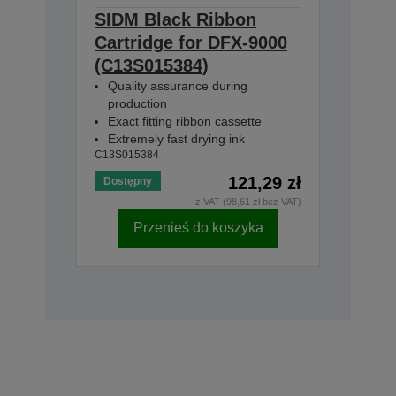
SIDM Black Ribbon
Cartridge for DFX-9000
(C13S015384)
Quality assurance during
production
Exact fitting ribbon cassette
Extremely fast drying ink
C13S015384
121,29 zł
Dostępny
z VAT (98,61 zł bez VAT)
Przenieś do koszyka