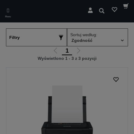
Skip
to
Wyszukaj
main
Menu
content
Sortuj według:
Filtry
1
Przejdź
Przejdź
Wyświetlono 1 - 3 z 3 pozycji
do
do
poprzedniej
następnej
strony
strony