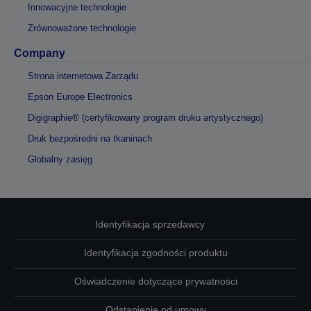
Innowacyjne technologie
Zrównoważone technologie
Company
Strona internetowa Zarządu
Epson Europe Electronics
Digigraphie® (certyfikowany program druku artystycznego)
Druk bezpośredni na tkaninach
Globalny zasięg
Identyfikacja sprzedawcy
Identyfikacja zgodności produktu
Oświadczenie dotyczące prywatności
Odstąpienie od umowy