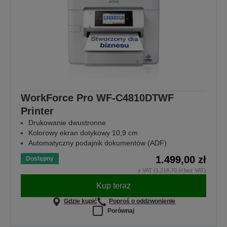
WorkForce Pro WF-C4810DTWF
Printer
Drukowanie dwustronne
Kolorowy ekran dotykowy 10,9 cm
Automatyczny podajnik dokumentów (ADF)
1.499,00 zł
Dostępny
z VAT (1.218,70 zł bez VAT)
Kup teraz
Gdzie kupić
Poproś o oddzwonienie
Porównaj