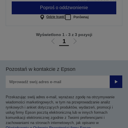
Poproś o oddzwonienie
Gdzie kupić
Porównaj
Wyświetlono 1 - 3 z 3 pozycji
1
Przejdź
Przejdź
do
do
poprzedniej
następnej
strony
strony
Pozostań w kontakcie z Epson
Prześli
Przekazując swój adres e-mail, wyrażasz zgodę na otrzymywanie
wiadomości marketingowych, w tym na przeprowadzanie analiz
rynkowych i ankiet dotyczących produktów, wydarzeń, promocji i
usług firmy Epson pocztą elektroniczną lub w innych formach
komunikacji elektronicznej zgodnie z Twoimi preferencjami i
zachowaniami na stronach internetowych, jak opisano w
Oświadczeniu o Ochronie Prywatności firmy Epson
.