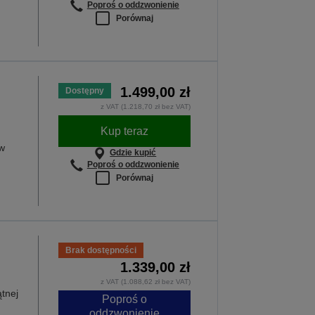
Poproś o oddzwonienie
Porównaj
1.499,00 zł
Dostępny
z VAT (1.218,70 zł bez VAT)
Kup teraz
w
Gdzie kupić
Poproś o oddzwonienie
Porównaj
Brak dostępności
1.339,00 zł
z VAT (1.088,62 zł bez VAT)
tnej
Poproś o
oddzwonienie