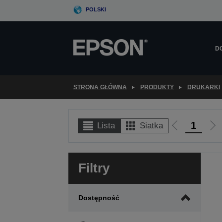
Skip
POLSKI
to
main
content
D
STRONA GŁÓWNA
PRODUKTY
DRUKARKI
1
Lista
Siatka
Przejdź
Prz
do
do
poprzedniej
nas
Filtry
strony
str
Dostępność