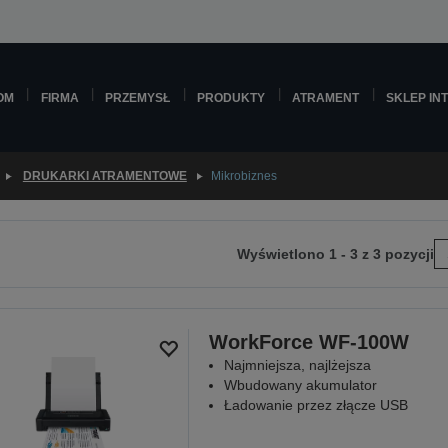
OM
FIRMA
PRZEMYSŁ
PRODUKTY
ATRAMENT
SKLEP IN
DRUKARKI ATRAMENTOWE
Mikrobiznes
Wyświetlono 1 - 3 z 3 pozycji
ejdź
tępnej
ony
WorkForce WF-100W
Najmniejsza, najlżejsza
Wbudowany akumulator
Ładowanie przez złącze USB