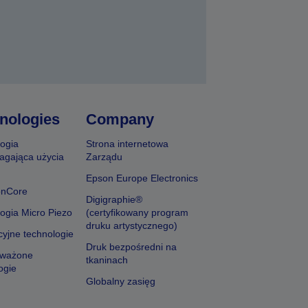
nologies
Company
ogia
Strona internetowa
agająca użycia
Zarządu
Epson Europe Electronics
onCore
Digigraphie®
ogia Micro Piezo
(certyfikowany program
druku artystycznego)
yjne technologie
Druk bezpośredni na
ważone
tkaninach
ogie
Globalny zasięg