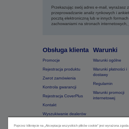
Przekazując swój adres e-mail, wyrażasz
przeprowadzanie analiz rynkowych i ankiet
pocztą elektroniczną lub w innych formach 
zachowaniami na stronach internetowych,
Obsługa klienta
Warunki
Promocje
Warunki ogólne
Rejestracja produktu
Warunki płatności i
dostawy
Zwrot zamówienia
Regulamin
Kontrola gwarancji
Warunki promocji
Rejestracja CoverPlus
internetowej
Kontakt
Wyszukiwanie dealerów
Poprzez kliknięcie na „Akceptacja wszystkich plików cookie” jest wyrażona zgoda