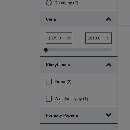
Dostępny (2)
Cena
Zakres minimalny: cena
Zakres maksymalny: cena
zł
zł
Dostosuj
Dostosuj
zakres
zakres
Klasyfikacja
minimalny
maksymalny
cena
cena
Firma (2)
Wielofunkcyjny (1)
Formaty Papieru