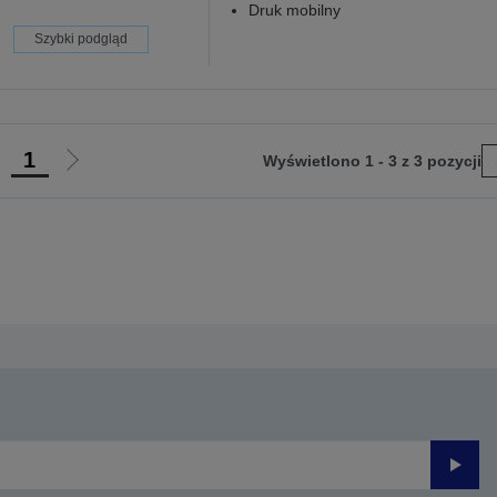
Druk mobilny
Szybki podgląd
1
Wyświetlono 1 - 3 z 3 pozycji
rzejdź
Przejdź
do
do
oprzedniej
następnej
trony
strony
Prześli