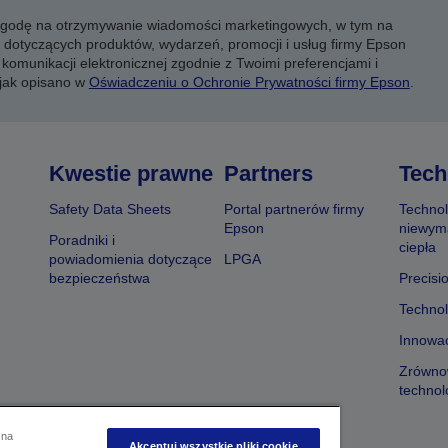
 zgodę na otrzymywanie wiadomości marketingowych, w tym na
 dotyczących produktów, wydarzeń, promocji i usług firmy Epson
komunikacji elektronicznej zgodnie z Twoimi preferencjami i
 jak opisano w
Oświadczeniu o Ochronie Prywatności firmy Epson
.
Kwestie prawne
Partners
Tech
Safety Data Sheets
Portal partnerów firmy
Technol
Epson
niewym
Poradniki i
ciepła
powiadomienia dotyczące
LPGA
bezpieczeństwa
Precisi
Technol
Innowac
Zrówno
technol
 na
Akceptuj wszystkie pliki cookie