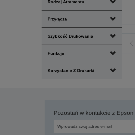
Rodzaj Atramentu
Przyłącza
Szybkość Drukowania
P
Funkcje
p
s
Korzystanie Z Drukarki
Pozostań w kontakcie z Epson