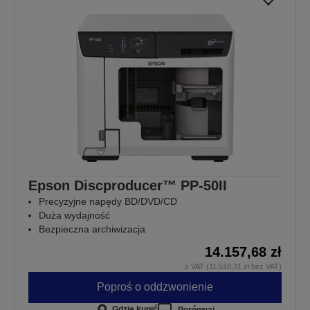
Epson Discproducer™ PP-50II
Precyzyjne napędy BD/DVD/CD
Duża wydajność
Bezpieczna archiwizacja
14.157,68 zł
z VAT (11.510,31 zł bez VAT)
Poproś o oddzwonienie
Gdzie kupić
Porównaj