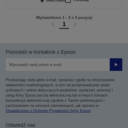
Wyświetlono 1 - 3 z 3 pozycji
1
Przejdź
Przejdź
do
do
poprzedniej
następnej
strony
strony
Pozostań w kontakcie z Epson
Prześli
Przekazując swój adres e-mail, wyrażasz zgodę na otrzymywanie
wiadomości marketingowych, w tym na przeprowadzanie analiz
rynkowych i ankiet dotyczących produktów, wydarzeń, promocji i
usług firmy Epson pocztą elektroniczną lub w innych formach
komunikacji elektronicznej zgodnie z Twoimi preferencjami i
zachowaniami na stronach internetowych, jak opisano w
Oświadczeniu o Ochronie Prywatności firmy Epson
.
Odwiedź nas