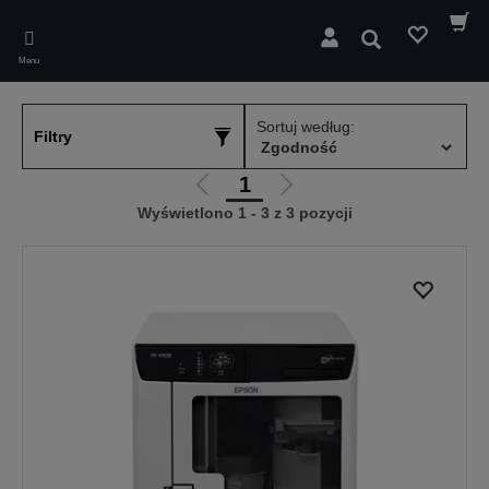
Skip
to
Wyszukaj
main
Menu
content
Sortuj według:
Filtry
1
Przejdź
Przejdź
Wyświetlono 1 - 3 z 3 pozycji
do
do
poprzedniej
następnej
strony
strony