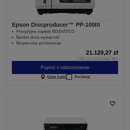
Epson Discproducer™ PP-100III
Precyzyjne napędy BD/DVD/CD
Bardzo duża wydajność
Bezpieczna archiwizacja
21.120,27 zł
z VAT (17.170,95 zł bez VAT)
Poproś o oddzwonienie
Gdzie kupić
Porównaj