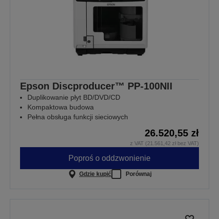
Epson Discproducer™ PP-100NII
Duplikowanie płyt BD/DVD/CD
Kompaktowa budowa
Pełna obsługa funkcji sieciowych
26.520,55 zł
z VAT (21.561,42 zł bez VAT)
Poproś o oddzwonienie
Gdzie kupić
Porównaj