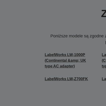
Poniższe modele są zgodne z c
LabelWorks LW-1000P
L
(Continental &amp; UK
(C
type AC adapter)
ty
LabelWorks LW-Z700FK
L