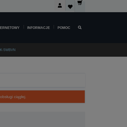
TERNETOWY
INFORMACJE
POMOC
LK-5WBVN
bsługi ciągłej.