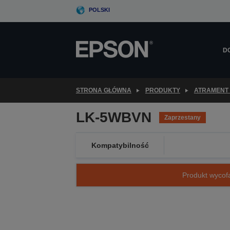
Skip
POLSKI
to
main
content
D
STRONA GŁÓWNA
PRODUKTY
ATRAMENT 
LK-5WBVN
Zaprzestany
Kompatybilność
Produkt wycofa