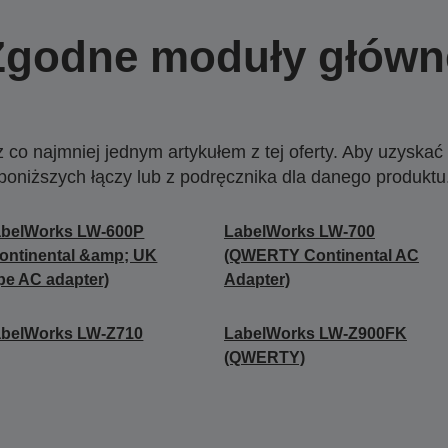
Zgodne moduły główn
o najmniej jednym artykułem z tej oferty. Aby uzyskać w
poniższych łączy lub z podręcznika dla danego produktu
abelWorks LW-600P
LabelWorks LW-700
ontinental &amp; UK
(QWERTY Continental AC
pe AC adapter)
Adapter)
abelWorks LW-Z710
LabelWorks LW-Z900FK
(QWERTY)