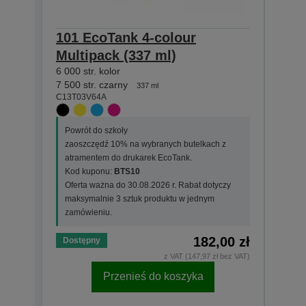
101 EcoTank 4-colour
101 
Multipack (337 ml)
(127
6 000 str. kolor
127 ml
C13T0
7 500 str. czarny
337 ml
C13T03V64A
Powr
zaos
Powrót do szkoły
atra
zaoszczędź 10% na wybranych butelkach z
Kod 
atramentem do drukarek EcoTank.
Ofer
Kod kuponu:
BTS10
maks
Oferta ważna do 30.08.2026 r. Rabat dotyczy
zamó
maksymalnie 3 sztuk produktu w jednym
zamówieniu.
182,00 zł
Dostępny
Dost
z VAT (147,97 zł bez VAT)
Przenieś do koszyka