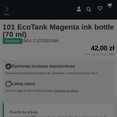
Skip
to
Wyszukaj
main
Menu
content
101 EcoTank Magenta ink bottle
(70 ml)
SKU: C13T03V34A
Dostępny
42,00 zł
z VAT (34,15 zł bez VAT)
Darmowa dostawa standardowa
Darmowa standardowa dostawa dla zamówień o wartości powyżej 100 zł
Łatwy zwrot
Zwrot w ciągu 30 dni od daty dostawy.
Dowiedz się więcej
Powrót do szkoły