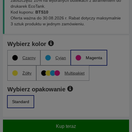
zaoszczędź 10% na wybranych butelkach z atramentem do
drukarek EcoTank.
Kod kuponu:
BTS10
Oferta ważna do 30.08.2026 r. Rabat dotyczy maksymalnie
3 sztuk produktu w jednym zamówieniu.
Wybierz kolor
Czarny
Cyjan
Magenta
Żółty
Multipakiet
Wybierz opakowanie
Standard
Kup teraz