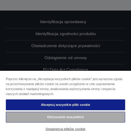
Identyfikacja sprzedawcy
Identyfikacja zgodności produktu
Oświadczenie dotyczące prywatności
Odstąpienie od umowy
EU Data Act Compliance
Poprzez kliknięcie na „Akceptacja wszystkich plików cookie” jest wyrażona zgoda
Skontaktuj się z nami w sprawie swoich danych
na przechowywanie plików cookie na swoim urządzeniu w celu usprawnienia
korzystania z nawigacji strony, analizowania wykorzystania strony i wsparcia
Informacje o plikach cookie
naszych działań marketingowych.
Akceptuj wszystkie pliki cookie
Działania firmy Epson na rzecz dostępności
Odrzucenie wszystkich
Copyright © 2026 Seiko Epson
Ustawienia plików cookie