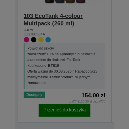
103 EcoTank 4-colour
103 
Multipack (260 ml)
(65 
260 ml
65 ml
C13T00S64A
C13T0
Powrót do szkoły
Powr
zaoszczędź 10% na wybranych butelkach z
zaos
atramentem do drukarek EcoTank.
atra
Kod kuponu:
BTS10
Kod 
Oferta ważna do 30.08.2026 r. Rabat dotyczy
Ofer
maksymalnie 3 sztuk produktu w jednym
maks
zamówieniu.
zamó
154,00 zł
Dostępny
Dost
z VAT (125,20 zł bez VAT)
Przenieś do koszyka