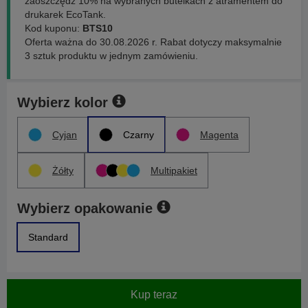
zaoszczędź 10% na wybranych butelkach z atramentem do
drukarek EcoTank.
Kod kuponu:
BTS10
Oferta ważna do 30.08.2026 r. Rabat dotyczy maksymalnie
3 sztuk produktu w jednym zamówieniu.
Wybierz kolor
Cyjan
Czarny
Magenta
Żółty
Multipakiet
Wybierz opakowanie
Standard
Kup teraz