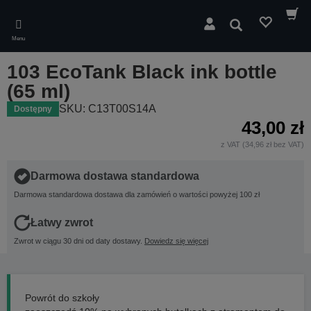
Skip
to
Wyszukaj
main
Menu
content
103 EcoTank Black ink bottle
(65 ml)
SKU: C13T00S14A
Dostępny
43,00 zł
z VAT (34,96 zł bez VAT)
Darmowa dostawa standardowa
Darmowa standardowa dostawa dla zamówień o wartości powyżej 100 zł
Łatwy zwrot
Zwrot w ciągu 30 dni od daty dostawy.
Dowiedz się więcej
Powrót do szkoły