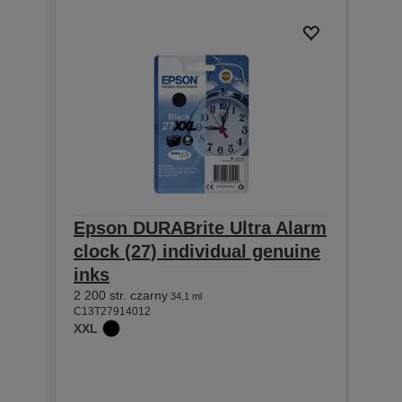
Epson DURABrite Ultra Alarm
Eps
clock (27) individual genuine
cloc
inks
inks
2 200 str. czarny
1 100 
34,1 ml
C13T27914012
C13T2
XXL
XL
Powr
Kup 
kwali