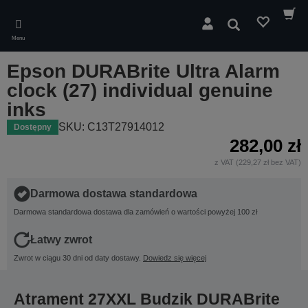
Skip
to
Wyszukaj
main
Menu
content
Epson DURABrite Ultra Alarm
clock (27) individual genuine
inks
SKU: C13T27914012
Dostępny
282,00 zł
z VAT (229,27 zł bez VAT)
Darmowa dostawa standardowa
Darmowa standardowa dostawa dla zamówień o wartości powyżej 100 zł
Łatwy zwrot
Zwrot w ciągu 30 dni od daty dostawy.
Dowiedz się więcej
Atrament 27XXL Budzik DURABrite