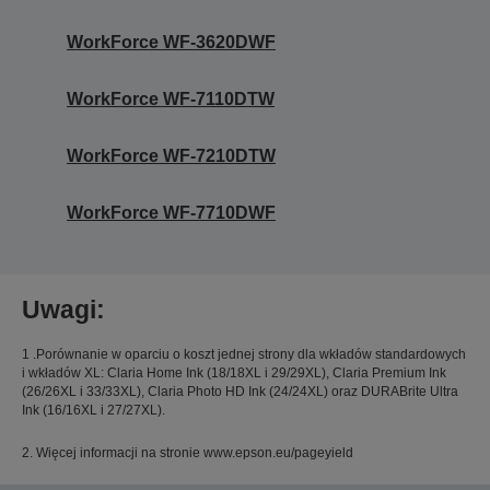
WorkForce WF-3620DWF
WorkForce WF-7110DTW
WorkForce WF-7210DTW
WorkForce WF-7710DWF
Uwagi:
1 .Porównanie w oparciu o koszt jednej strony dla wkładów standardowych
i wkładów XL: Claria Home Ink (18/18XL i 29/29XL), Claria Premium Ink
(26/26XL i 33/33XL), Claria Photo HD Ink (24/24XL) oraz DURABrite Ultra
Ink (16/16XL i 27/27XL).
2. Więcej informacji na stronie www.epson.eu/pageyield