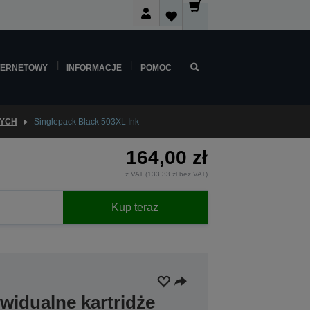
TERNETOWY
INFORMACJE
POMOC
WYCH
Singlepack Black 503XL Ink
164,00 zł
z VAT (133,33 zł bez VAT)
Kup teraz
widualne kartridże