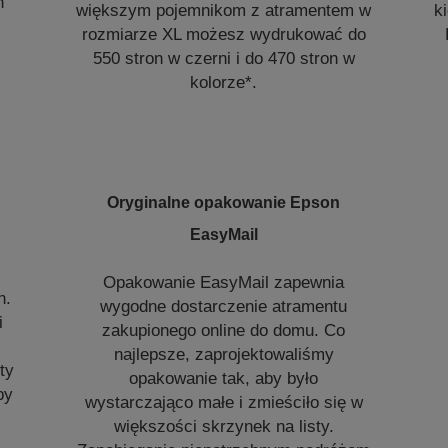
h
większym pojemnikom z atramentem w
k
rozmiarze XL możesz wydrukować do
550 stron w czerni i do 470 stron w
kolorze*.
Oryginalne opakowanie Epson
EasyMail
Opakowanie EasyMail zapewnia
n.
wygodne dostarczenie atramentu
i
zakupionego online do domu. Co
najlepsze, zaprojektowaliśmy
ty
opakowanie tak, aby było
by
wystarczająco małe i zmieściło się w
większości skrzynek na listy.