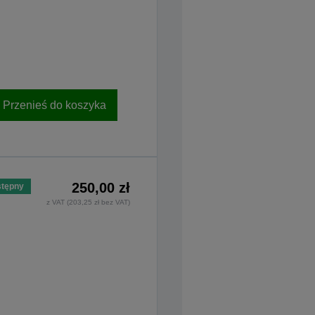
Przenieś do koszyka
250,00 zł
tępny
z VAT (203,25 zł bez VAT)