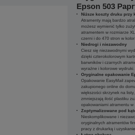
Epson 503 Papry
Niższe koszty druku przy
Atramenty mają bardzo atra
możesz wymienić tylko zuży
atramentem w rozmiarze XL
czerni i do 470 stron w kolor
Niedrogi i niezawodny
Ciesz się niezawodnymi wyd
dzięki czterokolorowym kart
barwników i czarnych atra
wyraźne i kolorowe wydruki.
Oryginalne opakowanie E
Opakowanie EasyMail zapew
zakupionego online do domu.
większości skrzynek na listy
zmniejszają ilość plastiku 
opakowaniami atramentu w s
Zoptymalizowane pod kąt
Nieskomplikowane i niezawo
oryginalnych atramentów f
pracy z drukarką i uzyskani
Łatwa obsługa