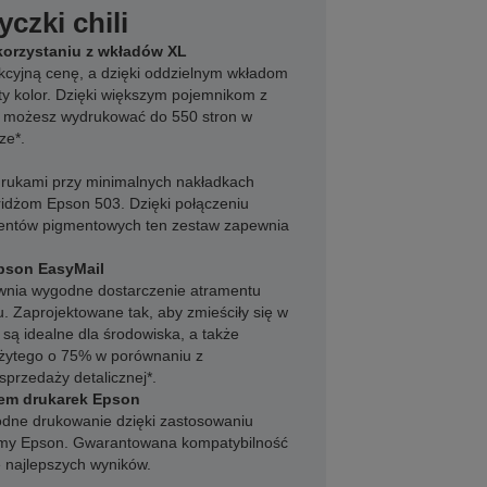
czki chili
 korzystaniu z wkładów XL
kcyjną cenę, a dzięki oddzielnym wkładom
ty kolor. Dzięki większym pojemnikom z
 możesz wydrukować do 550 stron w
ze*.
rukami przy minimalnych nakładkach
ridżom Epson 503. Dzięki połączeniu
mentów pigmentowych ten zestaw zapewnia
pson EasyMail
nia wygodne dostarczenie atramentu
 Zaprojektowane tak, aby zmieściły się w
, są idealne dla środowiska, a także
zużytego o 75% w porównaniu z
przedaży detalicznej*.
em drukarek Epson
dne drukowanie dzięki zastosowaniu
irmy Epson. Gwarantowana kompatybilność
e najlepszych wyników.