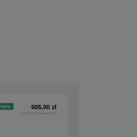
505,00 zł
tępny
z VAT (410,57 zł bez VAT)