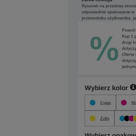
Rysunek na przedniej stroni
odpowiednie opakowanie w s
przewodniku użytkownika, j
Powrót
Kup 1 
drugi k
dotyczy
Oferta
dotycz
jednym
Wybierz kolor
Cyjan
M
Żółty
Wybierz opakow