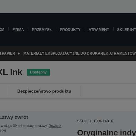
OM
FIRMA
PRZEMYSŁ
PRODUKTY
ATRAMENT
SKLEP IN
I PAPIER
MATERIAŁY EKSPLOATACYJNE DO DRUKAREK ATRAMENTO
XL Ink
Dostępny
Bezpieczeństwo produktu
Łatwy zwrot
SKU: C13T09R14010
 w ciągu 30 dni od daty dostawy.
Dowiedz
Oryginalne indy
ięcej