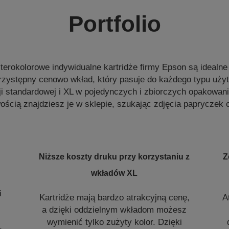
Portfolio
erokolorowe indywidualne kartridże firmy Epson są idealn
rzystępny cenowo wkład, który pasuje do każdego typu uży
i standardowej i XL w pojedynczych i zbiorczych opakowani
wością znajdziesz je w sklepie, szukając zdjęcia papryczek ch
Niższe koszty druku przy korzystaniu z
Z
wkładów XL
i
i
Kartridże mają bardzo atrakcyjną cenę,
A
n
a dzięki oddzielnym wkładom możesz
wymienić tylko zużyty kolor. Dzięki