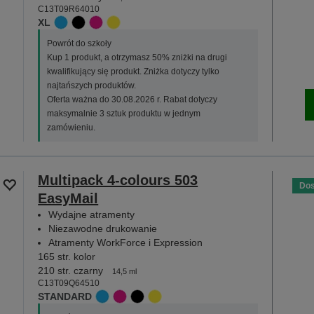
C13T09R64010
XL
Powrót do szkoły
Kup 1 produkt, a otrzymasz 50% zniżki na drugi
kwalifikujący się produkt. Zniżka dotyczy tylko
najtańszych produktów.
Oferta ważna do 30.08.2026 r. Rabat dotyczy
maksymalnie 3 sztuk produktu w jednym
zamówieniu.
Multipack 4-colours 503
Dos
EasyMail
Wydajne atramenty
Niezawodne drukowanie
Atramenty WorkForce i Expression
165 str. kolor
210 str. czarny
14,5 ml
C13T09Q64510
STANDARD