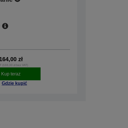
r
164,00 zł
T (133,33 zł bez VAT)
Kup teraz
Gdzie kupić