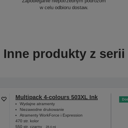
Zapobieganie niepotrzebnym podróżom
w celu odbioru dostaw.
Inne produkty z serii
Multipack 4-colours 503XL Ink
Dos
Wydajne atramenty
Niezawodne drukowanie
Atramenty WorkForce i Expression
470 str. kolor
550 str. czarny
28,4 ml