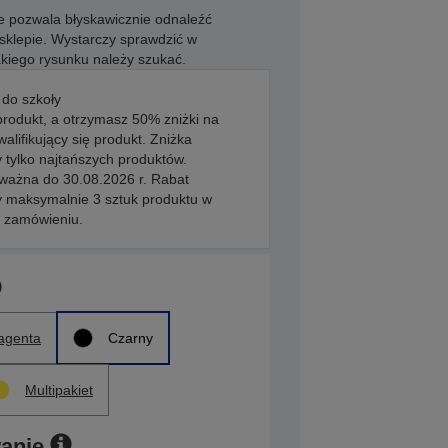
e pozwala błyskawicznie odnaleźć
klepie. Wystarczy sprawdzić w
akiego rysunku należy szukać.
 do szkoły
produkt, a otrzymasz 50% zniżki na
walifikujący się produkt. Zniżka
 tylko najtańszych produktów.
 ważna do 30.08.2026 r. Rabat
y maksymalnie 3 sztuk produktu w
 zamówieniu.
agenta
Czarny
Multipakiet
anie