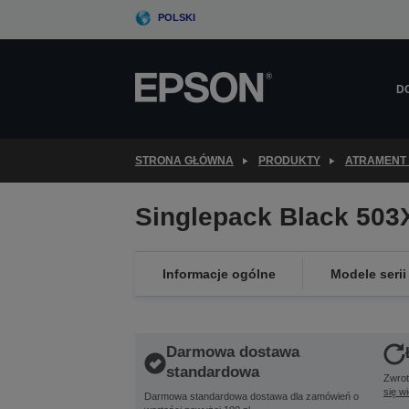
Skip
POLSKI
to
main
content
D
STRONA GŁÓWNA
PRODUKTY
ATRAMENT 
Singlepack Black 503
Informacje ogólne
Modele serii
Darmowa dostawa
standardowa
Zwrot
się w
Darmowa standardowa dostawa dla zamówień o