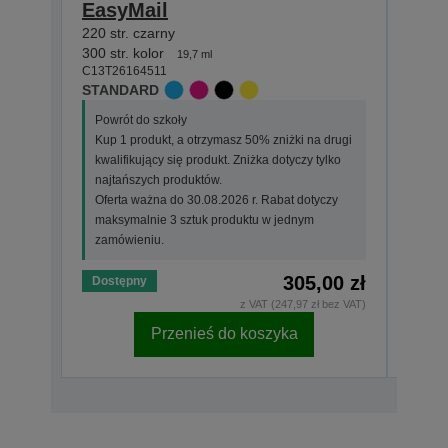
EasyMail
Pre
220 str. czarny
220 st
C13T2
300 str. kolor
19,7 ml
STAN
C13T26164511
STANDARD
Powr
Powrót do szkoły
Kup 
Kup 1 produkt, a otrzymasz 50% zniżki na drugi
kwali
kwalifikujący się produkt. Zniżka dotyczy tylko
najt
najtańszych produktów.
Ofer
Oferta ważna do 30.08.2026 r. Rabat dotyczy
maks
maksymalnie 3 sztuk produktu w jednym
zamó
zamówieniu.
305,00 zł
Dostępny
Dost
z VAT (247,97 zł bez VAT)
Przenieś do koszyka