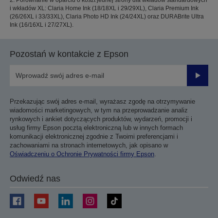
2. Porównanie w oparciu o koszt jednej strony dla wkładów standardowych
i wkładów XL: Claria Home Ink (18/18XL i 29/29XL), Claria Premium Ink
(26/26XL i 33/33XL), Claria Photo HD Ink (24/24XL) oraz DURABrite Ultra
Ink (16/16XL i 27/27XL).
Pozostań w kontakcie z Epson
Prześli
Przekazując swój adres e-mail, wyrażasz zgodę na otrzymywanie
wiadomości marketingowych, w tym na przeprowadzanie analiz
rynkowych i ankiet dotyczących produktów, wydarzeń, promocji i
usług firmy Epson pocztą elektroniczną lub w innych formach
komunikacji elektronicznej zgodnie z Twoimi preferencjami i
zachowaniami na stronach internetowych, jak opisano w
Oświadczeniu o Ochronie Prywatności firmy Epson
.
Odwiedź nas