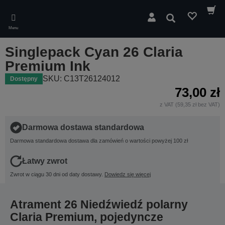
Skip
to
Wyszukaj
main
Menu
content
Singlepack Cyan 26 Claria
Premium Ink
SKU: C13T26124012
Dostępny
73,00 zł
z VAT (59,35 zł bez VAT)
Darmowa dostawa standardowa
Darmowa standardowa dostawa dla zamówień o wartości powyżej 100 zł
Łatwy zwrot
Zwrot w ciągu 30 dni od daty dostawy.
Dowiedz się więcej
Atrament 26 Niedźwiedź polarny
Claria Premium, pojedyncze