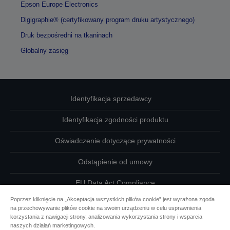
Epson Europe Electronics
Digigraphie® (certyfikowany program druku artystycznego)
Druk bezpośredni na tkaninach
Globalny zasięg
Identyfikacja sprzedawcy
Identyfikacja zgodności produktu
Oświadczenie dotyczące prywatności
Odstąpienie od umowy
EU Data Act Compliance
Poprzez kliknięcie na „Akceptacja wszystkich plików cookie” jest wyrażona zgoda
Skontaktuj się z nami w sprawie swoich danych
na przechowywanie plików cookie na swoim urządzeniu w celu usprawnienia
korzystania z nawigacji strony, analizowania wykorzystania strony i wsparcia
Informacje o plikach cookie
naszych działań marketingowych.